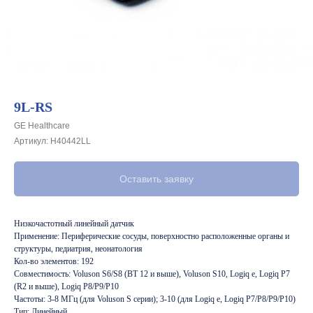
9L-RS
GE Healthcare
Артикул:
H40442LL
Оставить заявку
Низкочастотный линейный датчик
Применение: Периферические сосуды, поверхностно расположенные органы и
структуры, педиатрия, неонатология
Кол-во элементов: 192
Совместимость: Voluson S6/S8 (BT 12 и выше), Voluson S10, Logiq e, Logiq P7
(R2 и выше), Logiq P8/P9/P10
Частоты: 3-8 МГц (для Voluson S серии); 3-10 (для Logiq e, Logiq P7/P8/P9/P10)
Тип: Линейный