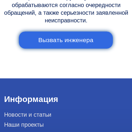
Горячая линия: +7 (977) 894-32-58
info@raylink.ru
Сервис работает ежедневно с 9:00 до
20:00, без выходных
и праздничных дней
111033, город Москва, Вн. Тер.
Муниципальный округ Лефортово, ул.
Золоторожский Вал, д 11, стр. 26, RayLink -
Сервис УЗИ
Мы в социальных сетях
Разработка сайта
Профессиональный сервис ремонта
аппаратов ультразвуковой