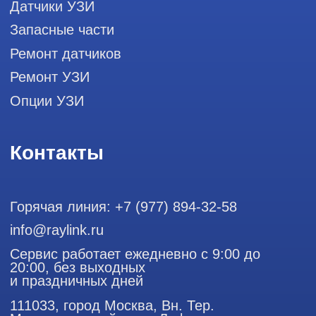
диагностики, запасных частей и
датчиков
Политика конфиденциальности
ООО "РЭЙЛИНК" ИНН 9701168181 ОГРН 1207700492581,
111033, город Москва, Вн. Тер. Муниципальный округ
Лефортово, ул. Золоторожский Вал, д 11, стр. 26
Использование материалов данного сайта разрешено
только с согласия владельца. Владелец оставляет за собой
право воспользоваться статьей 146 УК РФ при нарушении
авторских и смежных прав. Вся информация,
представленная на сайте, ни при каких условиях не
является публичной офертой, определяемой положениями
Статьи 437 (2) Гражданского кодекса РФ.
Продолжая работу с сайтом, вы даете согласие на
использование сайтом cookies и обработку персональных
данных в целях функционирования сайта, проведения
ретаргетинга, статистических исследований, улучшения
сервиса и предоставления релевантной рекламной
информации на основе ваших предпочтений и интересов.