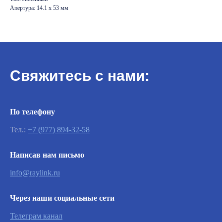
Апертура: 14.1 x 53 мм
Свяжитесь с нами:
По телефону
Тел.:
+7 (977) 894-32-58
Важно
Написав нам письмо
info@raylink.ru
Заявки на сервисное обслуживание
принимаются круглосуточно и
обрабатываются согласно очередности
Через наши социальные сети
обращений, а также серьезности заявленной
неисправности.
Телеграм канал