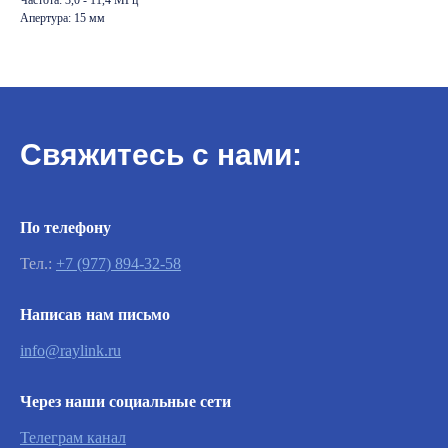
Апертура: 15 мм
Свяжитесь с нами:
По телефону
Тел.:
+7 (977) 894-32-58
Важно
Написав нам письмо
info@raylink.ru
Заявки на сервисное обслуживание
принимаются круглосуточно и
обрабатываются согласно очередности
Через наши социальные сети
обращений, а также серьезности заявленной
неисправности.
Телеграм канал