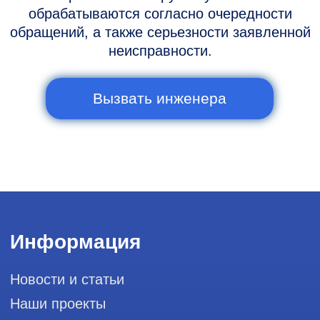
Горячая линия: +7 (977) 894-32-58
info@raylink.ru
Сервис работает ежедневно с 9:00 до
20:00, без выходных
и праздничных дней
111033, город Москва, Вн. Тер.
Муниципальный округ Лефортово, ул.
Золоторожский Вал, д 11, стр. 26, RayLink -
Сервис УЗИ
Мы в социальных сетях
Разработка сайта
Профессиональный сервис ремонта
аппаратов ультразвуковой