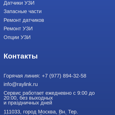
диагностики, запасных частей и
датчиков
Политика конфиденциальности
ООО "РЭЙЛИНК" ИНН 9701168181 ОГРН 1207700492581,
111033, город Москва, Вн. Тер. Муниципальный округ
Лефортово, ул. Золоторожский Вал, д 11, стр. 26
Использование материалов данного сайта разрешено
только с согласия владельца. Владелец оставляет за собой
право воспользоваться статьей 146 УК РФ при нарушении
авторских и смежных прав. Вся информация,
представленная на сайте, ни при каких условиях не
является публичной офертой, определяемой положениями
Статьи 437 (2) Гражданского кодекса РФ.
Продолжая работу с сайтом, вы даете согласие на
использование сайтом cookies и обработку персональных
данных в целях функционирования сайта, проведения
ретаргетинга, статистических исследований, улучшения
сервиса и предоставления релевантной рекламной
информации на основе ваших предпочтений и интересов.