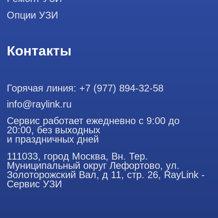
ООО "РЭЙЛИНК" ИНН 9701168181 ОГРН 1207700492581,
111033, город Москва, Вн. Тер. Муниципальный округ
Лефортово, ул. Золоторожский Вал, д 11, стр. 26
Использование материалов данного сайта разрешено
только с согласия владельца. Владелец оставляет за собой
право воспользоваться статьей 146 УК РФ при нарушении
авторских и смежных прав. Вся информация,
представленная на сайте, ни при каких условиях не
является публичной офертой, определяемой положениями
Статьи 437 (2) Гражданского кодекса РФ.
Продолжая работу с сайтом, вы даете согласие на
использование сайтом cookies и обработку персональных
данных в целях функционирования сайта, проведения
ретаргетинга, статистических исследований, улучшения
сервиса и предоставления релевантной рекламной
информации на основе ваших предпочтений и интересов.