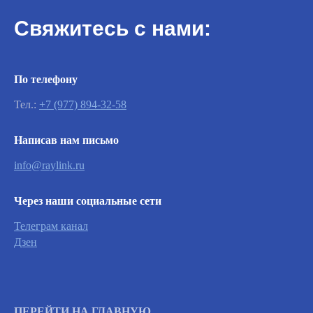
Свяжитесь с нами:
По телефону
Тел.:
+7 (977) 894-32-58
Написав нам письмо
Важно
info@raylink.ru
Заявки на сервисное обслуживание
Через наши социальные сети
принимаются круглосуточно и
обрабатываются согласно очередности
Телеграм канал
обращений, а также серьезности заявленной
Дзен
неисправности.
Вызвать инженера
ПЕРЕЙТИ НА ГЛАВНУЮ