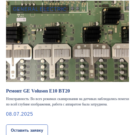
GENERAL ELECTRIC
Разработка сайта
Профессиональный сервис ремонта
аппаратов ультразвуковой
диагностики, запасных частей и
датчиков
Политика конфиденциальности
Ремонт GE Voluson E10 BT20
ООО "РЭЙЛИНК" ИНН 9701168181 ОГРН 1207700492581,
111033, город Москва, Вн. Тер. Муниципальный округ
Неисправность: Во всех режимах сканирования на датчиках наблюдались помехи
Лефортово, ул. Золоторожский Вал, д 11, стр. 26
по всей глубине изображения, работа с аппаратом была затруднена.
08.07.2025
Оставить заявку
Использование материалов данного сайта разрешено