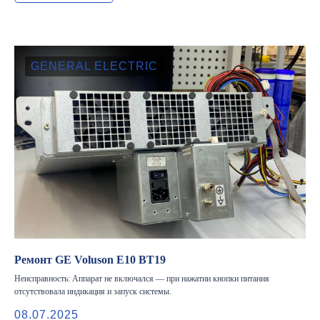
только с согласия владельца. Владелец оставляет за собой
право воспользоваться статьей 146 УК РФ при нарушении
авторских и смежных прав. Вся информация,
представленная на сайте, ни при каких условиях не
является публичной офертой, определяемой положениями
Статьи 437 (2) Гражданского кодекса РФ.
GENERAL ELECTRIC
Продолжая работу с сайтом, вы даете согласие на
использование сайтом cookies и обработку персональных
данных в целях функционирования сайта, проведения
ретаргетинга, статистических исследований, улучшения
сервиса и предоставления релевантной рекламной
информации на основе ваших предпочтений и интересов.
Ремонт GE Voluson E10 BT19
Неисправность: Аппарат не включался — при нажатии кнопки питания
отсутствовала индикация и запуск системы.
08.07.2025