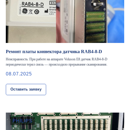
Важно
Заявки на сервисное обслуживание
принимаются круглосуточно и
обрабатываются согласно очередности
Ремонт платы коннектора датчика RAB4-8-D
обращений, а также серьезности заявленной
неисправности.
Неисправность: При работе на аппарате Voluson E8 датчик RAB4-8-D
периодически терял связь — происходило прерывание сканирования.
Вызвать инженера
08.07.2025
Оставить заявку
Информация
PHILIPS
Новости и статьи