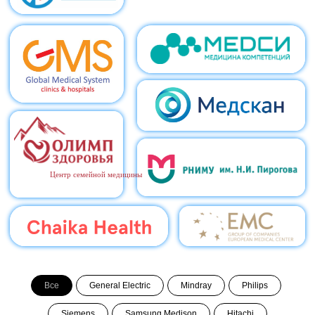
Все
General Electric
Mindray
Philips
Siemens
Samsung Medison
Hitachi