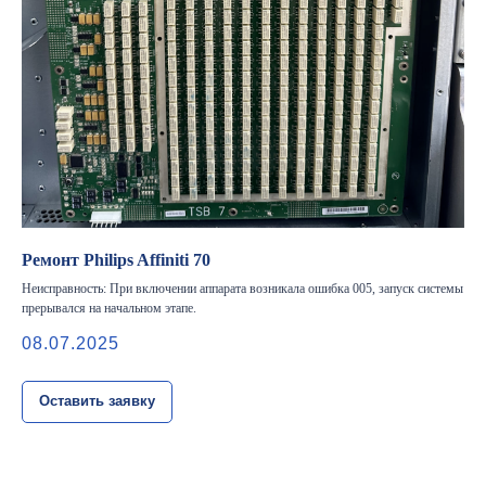
Наши проекты
Датчики УЗИ
Запасные части
Ремонт датчиков
Ремонт УЗИ
Опции УЗИ
Контакты
Горячая линия: +7 (977) 894-32-58
Ремонт Philips Affiniti 70
info@raylink.ru
Неисправность: При включении аппарата возникала ошибка 005, запуск системы
Сервис работает ежедневно с 9:00 до
прерывался на начальном этапе.
20:00, без выходных
и праздничных дней
08.07.2025
111033, город Москва, Вн. Тер.
Муниципальный округ Лефортово, ул.
Золоторожский Вал, д 11, стр. 26, RayLink -
Сервис УЗИ
Оставить заявку
Мы в социальных сетях