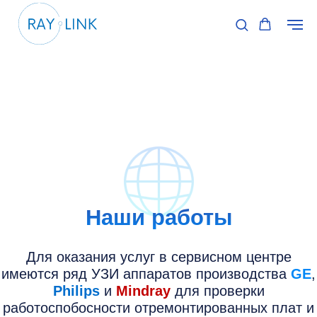
Наши работы
Для оказания услуг в сервисном центре
имеются ряд УЗИ аппаратов производства
GE
,
Philips
и
Mindray
для проверки
работоспобосности отремонтированных плат и
датчиков. Используется выскотехнологичное
оборудование и ультразвуковой стенд для
проверки качество датчиков. Нам доверяют
частные и государственные медицинские
центры.
ГБУЗ МО
"Дубненская больница"