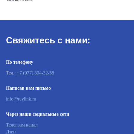
Свяжитесь с нами:
По телефону
Тел.:
+7 (977) 894-32-58
Важно
Написав нам письмо
info@raylink.ru
Заявки на сервисное обслуживание
принимаются круглосуточно и
Через наши социальные сети
обрабатываются согласно очередности
обращений, а также серьезности заявленной
Телеграм канал
неисправности.
Дзен