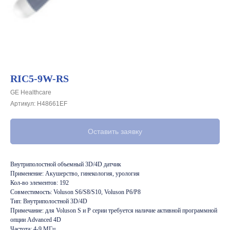
RIC5-9W-RS
GE Healthcare
Артикул:
H48661EF
Оставить заявку
Внутриполостной объемный 3D/4D датчик
Применение: Акушерство, гинекология, урология
Кол-во элементов: 192
Совместимость: Voluson S6/S8/S10, Voluson P6/P8
Тип: Внутриполостной 3D/4D
Примечание: для Voluson S и P серии требуется наличие активной программной
опции Advanced 4D
Частота: 4-9 МГц