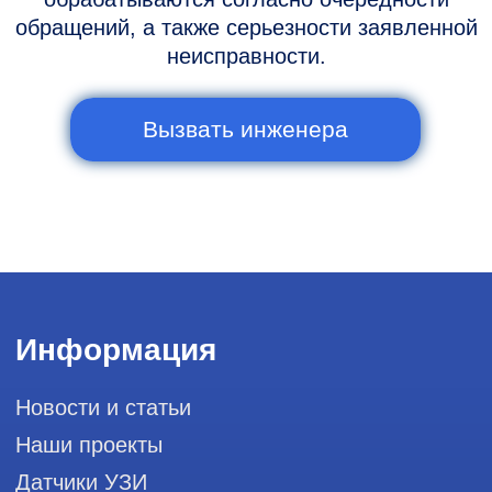
Горячая линия: +7 (977) 894-32-58
info@raylink.ru
Сервис работает ежедневно с 9:00 до
20:00, без выходных
и праздничных дней
111033, город Москва, Вн. Тер.
Муниципальный округ Лефортово, ул.
Золоторожский Вал, д 11, стр. 26, RayLink -
Сервис УЗИ
Мы в социальных сетях
Разработка сайта
Профессиональный сервис ремонта
аппаратов ультразвуковой
диагностики, запасных частей и