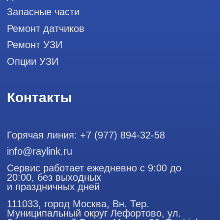
датчиков
Политика конфиденциальности
ООО "РЭЙЛИНК" ИНН 9701168181 ОГРН 1207700492581,
111033, город Москва, Вн. Тер. Муниципальный округ
Лефортово, ул. Золоторожский Вал, д 11, стр. 26
Использование материалов данного сайта разрешено
только с согласия владельца. Владелец оставляет за собой
право воспользоваться статьей 146 УК РФ при нарушении
авторских и смежных прав. Вся информация,
представленная на сайте, ни при каких условиях не
является публичной офертой, определяемой положениями
Статьи 437 (2) Гражданского кодекса РФ.
Продолжая работу с сайтом, вы даете согласие на
использование сайтом cookies и обработку персональных
данных в целях функционирования сайта, проведения
ретаргетинга, статистических исследований, улучшения
сервиса и предоставления релевантной рекламной
информации на основе ваших предпочтений и интересов.