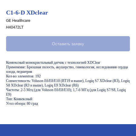
C1-6-D XDсlear
GE Healthcare
H40472LT
Оставить заявку
Конвексный монокристальный датчик с технологией XDClear
Применение: Брюшная полость, акушерство, гинекология, исследования сердца
плода, педиатрия
Кол-во элементов: 192
Совместимость: Voluson E6/E8/E10 (BT19 и выше), Logiq S7 XDclear (R3), Logiq
S8 XDclear (R3 и выше), Logiq E9 XDclear (R6)
Частоты: 2-5 Мгц (для Voluson E6/E8/E10); 1,7-6 МГц (для Logiq S7/S8, Logiq
E9)
Тип: Конвексный
Угол обзора: 80 град