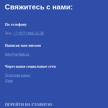
Свяжитесь с нами:
По телефону
Тел.:
+7 (977) 894-32-58
Написав нам письмо
Важно
info@raylink.ru
Заявки на сервисное обслуживание
Через наши социальные сети
принимаются круглосуточно и
обрабатываются согласно очередности
Телеграм канал
обращений, а также серьезности заявленной
Дзен
неисправности.
Вызвать инженера
ПЕРЕЙТИ НА ГЛАВНУЮ