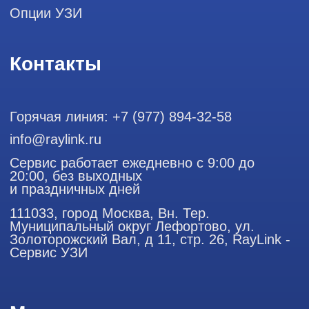
ООО "РЭЙЛИНК" ИНН 9701168181 ОГРН 1207700492581,
111033, город Москва, Вн. Тер. Муниципальный округ
Лефортово, ул. Золоторожский Вал, д 11, стр. 26
Использование материалов данного сайта разрешено
только с согласия владельца. Владелец оставляет за собой
право воспользоваться статьей 146 УК РФ при нарушении
авторских и смежных прав. Вся информация,
представленная на сайте, ни при каких условиях не
является публичной офертой, определяемой положениями
Статьи 437 (2) Гражданского кодекса РФ.
Продолжая работу с сайтом, вы даете согласие на
использование сайтом cookies и обработку персональных
данных в целях функционирования сайта, проведения
ретаргетинга, статистических исследований, улучшения
сервиса и предоставления релевантной рекламной
информации на основе ваших предпочтений и интересов.