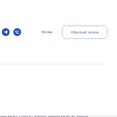
Обратный звонок
Москва
тный линейный Г-образный датчик
ложенные органы и структуры, педиатрия, неонатология,
iq S8 XDclear (R3 и выше), Logiq S7 R2, Vivid E90, Vivid
Logiq S8 R2, Logiq S7 XDclear, Voluson E8 BT20, Voluson