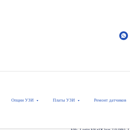
L8-18i-D
GE Healthcare
Артикул:
H40452LL2
Оставить заявку
Интраоперационный высокочасто
Опции УЗИ
Платы УЗИ
Ремонт датчиков
Применение: Поверхностно распо
периферические сосуды
Кол-во элементов: 168
Совместимость: Logiq E10 R2, Log
E95, Logiq E9 xDClear 2.0 (R6), 