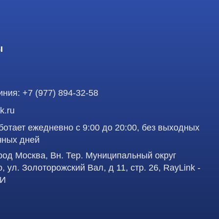
 ежедневно с 9:00 до 20:00, без выходных
ней
осква, Вн. Тер. Муниципальный округ
олоторожский Вал, д 11, стр. 26, RayLink -
аделец оставляет за собой право воспользоваться
Профе
вленная на сайте, ни при каких условиях не
 кодекса РФ.
д
работку персональных данных в целях
учшения сервиса и предоставления релевантной
Пол
сква, Вн. Тер. Муниципальный округ