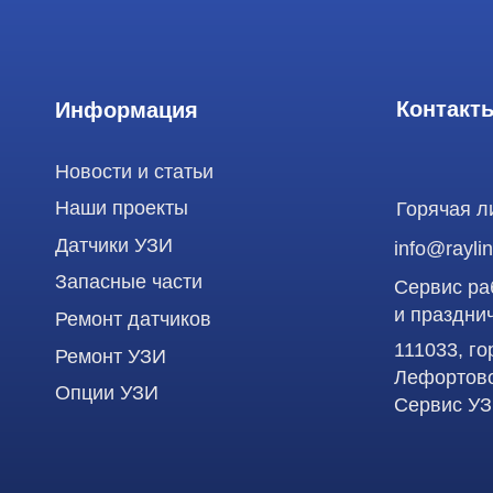
Датчики УЗИ
info@raylink.ru
Запасные части
Сервис работает
и праздничных д
Ремонт датчиков
111033, город М
Ремонт УЗИ
Лефортово, ул. З
Опции УЗИ
Сервис УЗИ
Использование материалов данного сайта разрешено только с согласия владельца. Вл
статьей 146 УК РФ при нарушении авторских и смежных прав. Вся информация, предста
является публичной офертой, определяемой положениями Статьи 437 (2) Гражданского
Продолжая работу с сайтом, вы даете согласие на использование сайтом cookies и об
функционирования сайта, проведения ретаргетинга, статистических исследований, ул
рекламной информации на основе ваших предпочтений и интересов.
ООО "РЭЙЛИНК" ИНН 9701168181 ОГРН 1207700492581, 111033, город Мо
Лефортово, ул. Золоторожский Вал, д 11, стр. 26