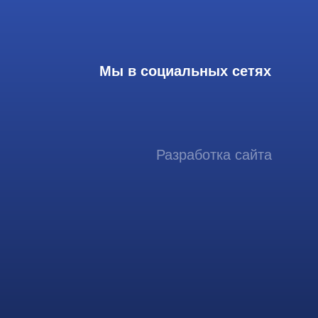
Разработка сайта
ссиональный сервис ремонта
аппаратов ультразвуковой
иагностики, запасных частей и
датчиков
итика конфиденциальности