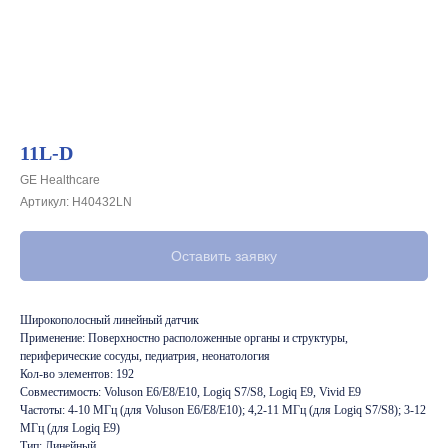
11L-D
GE Healthcare
Артикул:
H40432LN
Оставить заявку
Широкополосный линейный датчик
Применение: Поверхностно расположенные органы и структуры,
периферические сосуды, педиатрия, неонатология
Кол-во элементов: 192
Совместимость: Voluson E6/E8/E10, Logiq S7/S8, Logiq E9, Vivid E9
Частоты: 4-10 МГц (для Voluson E6/E8/E10); 4,2-11 МГц (для Logiq S7/S8); 3-12
МГц (для Logiq E9)
Тип: Линейный