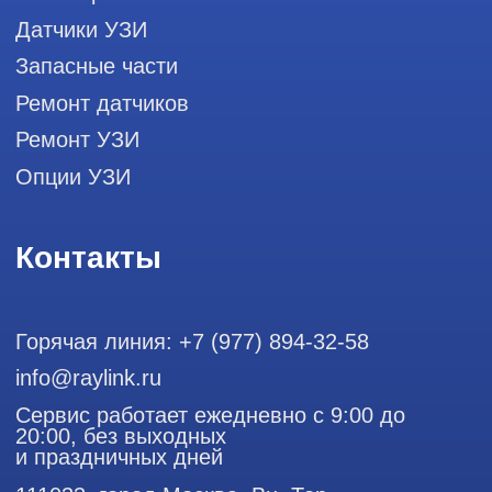
аппаратов ультразвуковой
диагностики, запасных частей и
датчиков
Политика конфиденциальности
ООО "РЭЙЛИНК" ИНН 9701168181 ОГРН 1207700492581,
111033, город Москва, Вн. Тер. Муниципальный округ
Лефортово, ул. Золоторожский Вал, д 11, стр. 26
Использование материалов данного сайта разрешено
только с согласия владельца. Владелец оставляет за собой
право воспользоваться статьей 146 УК РФ при нарушении
авторских и смежных прав. Вся информация,
представленная на сайте, ни при каких условиях не
является публичной офертой, определяемой положениями
Статьи 437 (2) Гражданского кодекса РФ.
Продолжая работу с сайтом, вы даете согласие на
использование сайтом cookies и обработку персональных
данных в целях функционирования сайта, проведения
ретаргетинга, статистических исследований, улучшения
сервиса и предоставления релевантной рекламной
информации на основе ваших предпочтений и интересов.