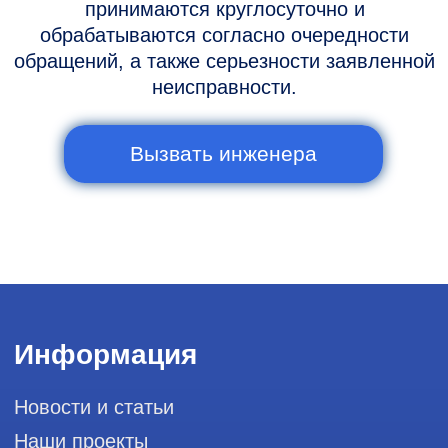
Горячая линия: +7 (977) 894-32-58
info@raylink.ru
Сервис работает ежедневно с 9:00 до
20:00, без выходных
и праздничных дней
111033, город Москва, Вн. Тер.
Муниципальный округ Лефортово, ул.
Золоторожский Вал, д 11, стр. 26, RayLink -
Сервис УЗИ
Мы в социальных сетях
Разработка сайта
Профессиональный сервис ремонта