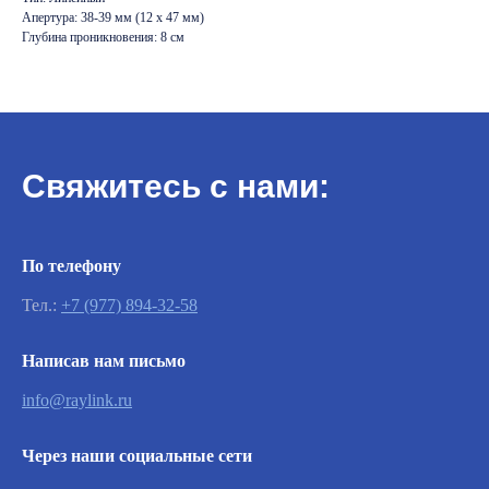
Апертура: 38-39 мм (12 x 47 мм)
Глубина проникновения: 8 см
Свяжитесь с нами:
По телефону
Тел.:
+7 (977) 894-32-58
Важно
Написав нам письмо
info@raylink.ru
Заявки на сервисное обслуживание
принимаются круглосуточно и
обрабатываются согласно очередности
Через наши социальные сети
обращений, а также серьезности заявленной
неисправности.