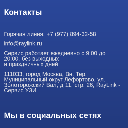
Лефортово, ул. Золоторожский Вал, д 11, стр. 26
Использование материалов данного сайта разрешено
только с согласия владельца. Владелец оставляет за собой
право воспользоваться статьей 146 УК РФ при нарушении
авторских и смежных прав. Вся информация,
представленная на сайте, ни при каких условиях не
является публичной офертой, определяемой положениями
Статьи 437 (2) Гражданского кодекса РФ.
Продолжая работу с сайтом, вы даете согласие на
использование сайтом cookies и обработку персональных
данных в целях функционирования сайта, проведения
ретаргетинга, статистических исследований, улучшения
сервиса и предоставления релевантной рекламной
информации на основе ваших предпочтений и интересов.