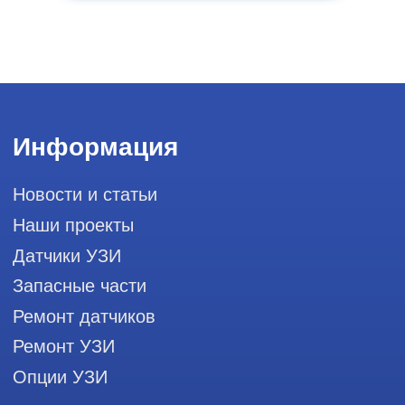
Муниципальный округ Лефортово, ул.
Золоторожский Вал, д 11, стр. 26, RayLink -
Сервис УЗИ
Мы в социальных сетях
Разработка сайта
Профессиональный сервис ремонта
аппаратов ультразвуковой
диагностики, запасных частей и
датчиков
Политика конфиденциальности
ООО "РЭЙЛИНК" ИНН 9701168181 ОГРН 1207700492581,
111033, город Москва, Вн. Тер. Муниципальный округ