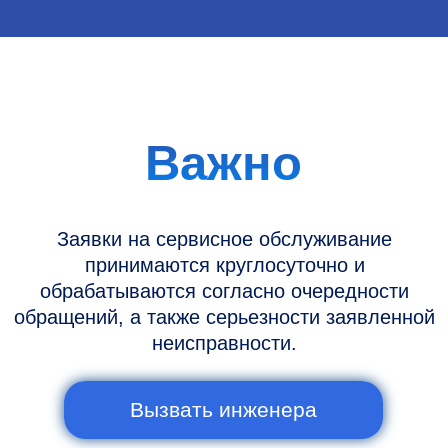
Информация
Новости и статьи
Наши проекты
Датчики УЗИ
Запасные части
Ремонт датчиков
Ремонт УЗИ
Опции УЗИ
Контакты
Горячая линия: +7 (977) 894-32-58
info@raylink.ru
Сервис работает ежедневно с 9:00 до
20:00, без выходных
и праздничных дней
111033, город Москва, Вн. Тер.