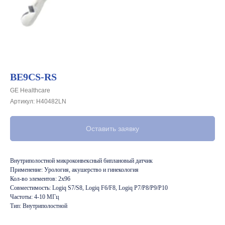
BE9CS-RS
GE Healthcare
Артикул:
H40482LN
Оставить заявку
Внутриполостной микроконвексный биплановый датчик
Применение: Урология, акушерство и гинекология
Кол-во элементов: 2х96
Совместимость: Logiq S7/S8, Logiq F6/F8, Logiq P7/P8/P9/P10
Частоты: 4-10 МГц
Тип: Внутриполостной