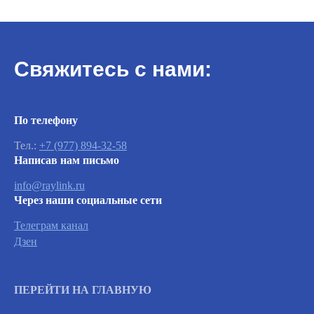
Свяжитесь с нами:
Важно
По телефону
Тел.:
+7 (977) 894-32-58
Написав нам письмо
Заявки на сервисное обслуживание
принимаются круглосуточно и
info@raylink.ru
обрабатываются согласно очередности
Через наши социальные сети
обращений, а также серьезности заявленной
неисправности.
Телеграм канал
Дзен
Вызвать инженера
ПЕРЕЙТИ НА ГЛАВНУЮ