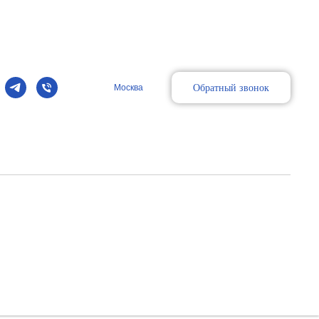
Обратный звонок
Москва
к
уды, поверхностно расположенные органы и структуры,
, Logiq S7/S8, Logiq E9, Vivid E9
/E8/E10); 3,1-9 МГц (для Logiq S7/S8); 2-9 МГц (для