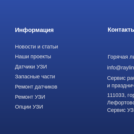
Датчики УЗИ
info@raylink.ru
Запасные части
Сервис работает
и праздничных д
Ремонт датчиков
111033, город М
Ремонт УЗИ
Лефортово, ул. З
Опции УЗИ
Сервис УЗИ
Использование материалов данного сайта разрешено только с согласия владельца. Вл
статьей 146 УК РФ при нарушении авторских и смежных прав. Вся информация, предста
является публичной офертой, определяемой положениями Статьи 437 (2) Гражданского
Продолжая работу с сайтом, вы даете согласие на использование сайтом cookies и об
функционирования сайта, проведения ретаргетинга, статистических исследований, ул
рекламной информации на основе ваших предпочтений и интересов.
ООО "РЭЙЛИНК" ИНН 9701168181 ОГРН 1207700492581, 111033, город Мо
Лефортово, ул. Золоторожский Вал, д 11, стр. 26