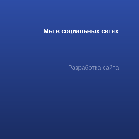
Разработка сайта
ссиональный сервис ремонта
аппаратов ультразвуковой
иагностики, запасных частей и
датчиков
итика конфиденциальности