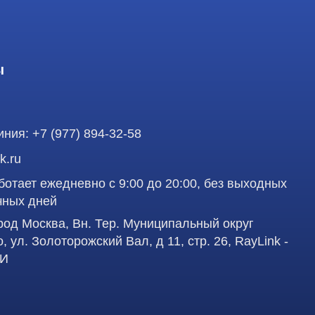
 ежедневно с 9:00 до 20:00, без выходных
ней
осква, Вн. Тер. Муниципальный округ
олоторожский Вал, д 11, стр. 26, RayLink -
аделец оставляет за собой право воспользоваться
Профе
вленная на сайте, ни при каких условиях не
 кодекса РФ.
д
работку персональных данных в целях
учшения сервиса и предоставления релевантной
Пол
сква, Вн. Тер. Муниципальный округ