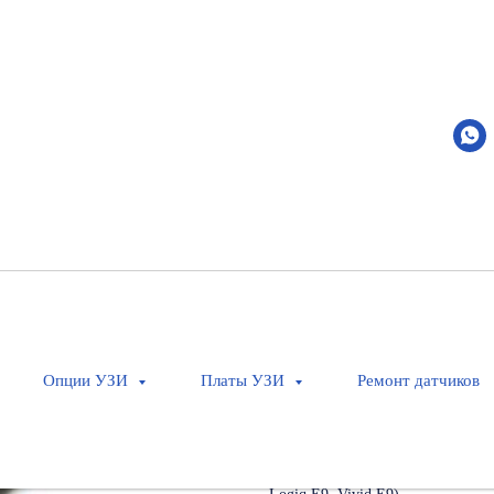
9L-D
GE Healthcare
Артикул:
H40442LM
Оставить заявку
Низкочастотный линейный датчи
Применение: Периферические сос
Опции УЗИ
Платы УЗИ
Ремонт датчиков
педиатрия, неонатология
Кол-во элементов: 192
Совместимость: Voluson E6/E8/E10
Частоты: 3-8 МГц (для Voluson E6