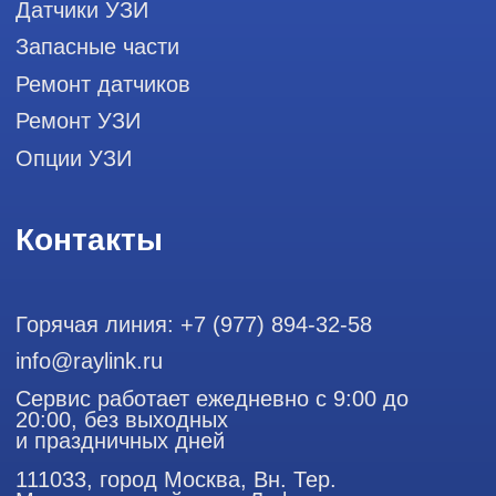
диагностики, запасных частей и
датчиков
Политика конфиденциальности
ООО "РЭЙЛИНК" ИНН 9701168181 ОГРН 1207700492581,
111033, город Москва, Вн. Тер. Муниципальный округ
Лефортово, ул. Золоторожский Вал, д 11, стр. 26
Использование материалов данного сайта разрешено
только с согласия владельца. Владелец оставляет за собой
право воспользоваться статьей 146 УК РФ при нарушении
авторских и смежных прав. Вся информация,
представленная на сайте, ни при каких условиях не
является публичной офертой, определяемой положениями
Статьи 437 (2) Гражданского кодекса РФ.
Продолжая работу с сайтом, вы даете согласие на
использование сайтом cookies и обработку персональных
данных в целях функционирования сайта, проведения
ретаргетинга, статистических исследований, улучшения
сервиса и предоставления релевантной рекламной
информации на основе ваших предпочтений и интересов.