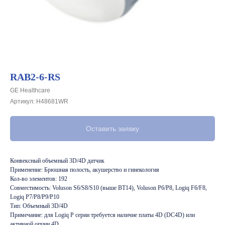
RAB2-6-RS
GE Healthcare
Артикул:
H48681WR
Оставить заявку
Конвексный объемный 3D/4D датчик
Применение: Брюшная полость, акушерство и гинекология
Кол-во элементов: 192
Совместимость: Voluson S6/S8/S10 (выше BT14), Voluson P6/P8, Logiq F6/F8,
Logiq P7/P8/P9/P10
Тип: Объемный 3D/4D
Примечание: для Logiq P серии требуется наличие платы 4D (DC4D) или
активной опции 4D