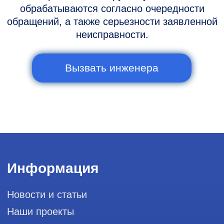
Горячая линия: +7 (977) 894-32-58
info@raylink.ru
Сервис работает ежедневно с 9:00 до
20:00, без выходных
и праздничных дней
111033, город Москва, Вн. Тер.
Муниципальный округ Лефортово, ул.
Золоторожский Вал, д 11, стр. 26, RayLink -
Сервис УЗИ
Мы в социальных сетях
Разработка сайта
Профессиональный сервис ремонта
аппаратов ультразвуковой