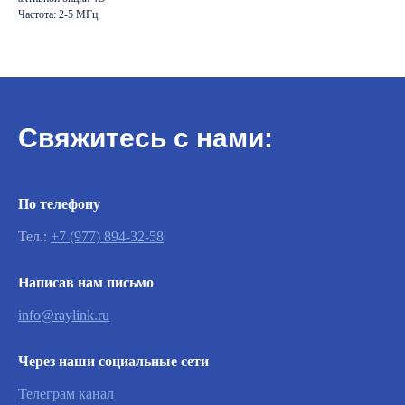
Частота: 2-5 МГц
Свяжитесь с нами:
По телефону
Тел.:
+7 (977) 894-32-58
Важно
Написав нам письмо
info@raylink.ru
Заявки на сервисное обслуживание
принимаются круглосуточно и
обрабатываются согласно очередности
Через наши социальные сети
обращений, а также серьезности заявленной
неисправности.
Телеграм канал