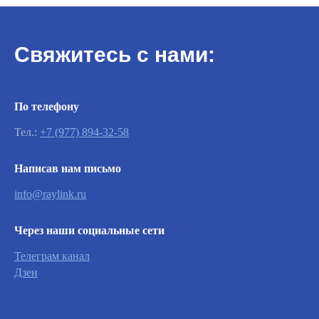
Свяжитесь с нами:
По телефону
Тел.:
+7 (977) 894-32-58
Написав нам письмо
Важно
info@raylink.ru
Заявки на сервисное обслуживание
Через наши социальные сети
принимаются круглосуточно и
обрабатываются согласно очередности
Телеграм канал
обращений, а также серьезности заявленной
неисправности.
Дзен
Вызвать инженера