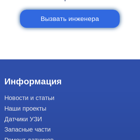
Сервис работает ежедневно с 9:00 до
20:00, без выходных
и праздничных дней
111033, город Москва, Вн. Тер.
Муниципальный округ Лефортово, ул.
Золоторожский Вал, д 11, стр. 26, RayLink -
Сервис УЗИ
Мы в социальных сетях
Разработка сайта
Профессиональный сервис ремонта
аппаратов ультразвуковой
диагностики, запасных частей и
датчиков
Политика конфиденциальности