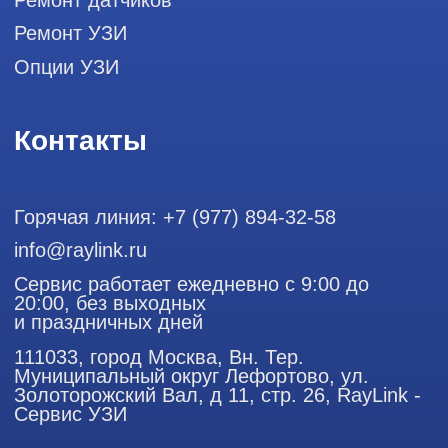
ООО "РЭЙЛИНК" ИНН 9701168181 ОГРН 1207700492581,
111033, город Москва, Вн. Тер. Муниципальный округ
Лефортово, ул. Золоторожский Вал, д 11, стр. 26
Использование материалов данного сайта разрешено
только с согласия владельца. Владелец оставляет за собой
право воспользоваться статьей 146 УК РФ при нарушении
авторских и смежных прав. Вся информация,
представленная на сайте, ни при каких условиях не
является публичной офертой, определяемой положениями
Статьи 437 (2) Гражданского кодекса РФ.
Продолжая работу с сайтом, вы даете согласие на
использование сайтом cookies и обработку персональных
данных в целях функционирования сайта, проведения
ретаргетинга, статистических исследований, улучшения
сервиса и предоставления релевантной рекламной
информации на основе ваших предпочтений и интересов.