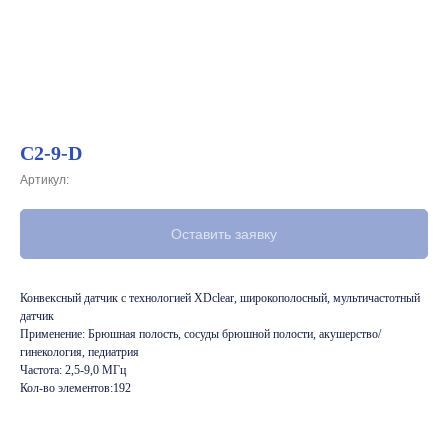
C2-9-D
Артикул:
Оставить заявку
Конвексный датчик с технологией XDclear, широкополосный, мультичастотный
датчик
Применение: Брюшная полость, сосуды брюшной полости, акушерство/
гинекология, педиатрия
Частота: 2,5-9,0 МГц
Кол-во элементов:192