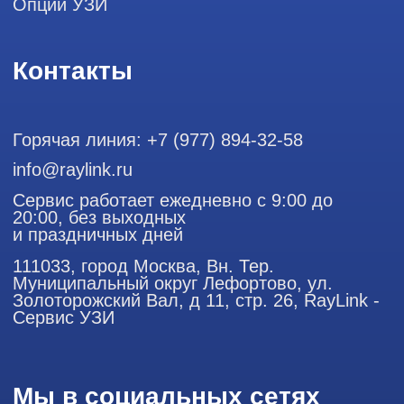
ООО "РЭЙЛИНК" ИНН 9701168181 ОГРН 1207700492581,
111033, город Москва, Вн. Тер. Муниципальный округ
Лефортово, ул. Золоторожский Вал, д 11, стр. 26
Использование материалов данного сайта разрешено
только с согласия владельца. Владелец оставляет за собой
право воспользоваться статьей 146 УК РФ при нарушении
авторских и смежных прав. Вся информация,
представленная на сайте, ни при каких условиях не
является публичной офертой, определяемой положениями
Статьи 437 (2) Гражданского кодекса РФ.
Продолжая работу с сайтом, вы даете согласие на
использование сайтом cookies и обработку персональных
данных в целях функционирования сайта, проведения
ретаргетинга, статистических исследований, улучшения
сервиса и предоставления релевантной рекламной
информации на основе ваших предпочтений и интересов.