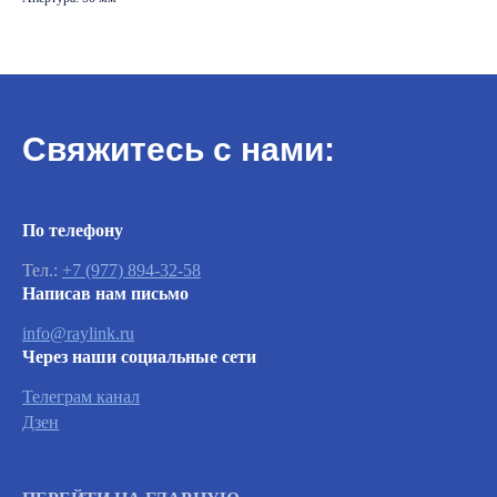
Свяжитесь с нами:
Важно
По телефону
Тел.:
+7 (977) 894-32-58
Заявки на сервисное обслуживание
Написав нам письмо
принимаются круглосуточно и
обрабатываются согласно очередности
info@raylink.ru
обращений, а также серьезности заявленной
Через наши социальные сети
неисправности.
Телеграм канал
Дзен
Вызвать инженера