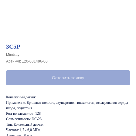
3C5P
Mindray
Артикул:
120-001496-00
Оставить заявку
Конвексный датчик
Применение: Брюшная полость, акушерство, гинекология, исследования сердца
плода, педиатрия.
Кол-во элементов: 128
Совместимость: DC-28
Тип: Конвексный датчик
Частота: 1,7 - 6,0 МГц
Апертура: 50 мм