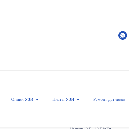
P12-4s
Mindray
Артикул:
120-000358-00
Оставить заявку
Секторный фазированный неонат
Применение: Исследования повер
Опции УЗИ
Платы УЗИ
Ремонт датчиков
детей и новорожденных, нейросо
Кол-во элементов: 96
Совместимость: M6, M7
Тип: Секторный фазированный д