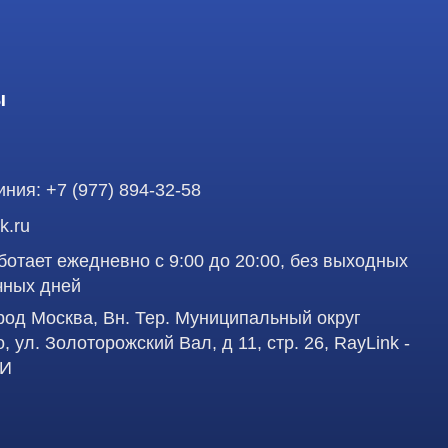
 ежедневно с 9:00 до 20:00, без выходных
ней
осква, Вн. Тер. Муниципальный округ
олоторожский Вал, д 11, стр. 26, RayLink -
аделец оставляет за собой право воспользоваться
Профе
вленная на сайте, ни при каких условиях не
 кодекса РФ.
д
работку персональных данных в целях
учшения сервиса и предоставления релевантной
Пол
сква, Вн. Тер. Муниципальный округ