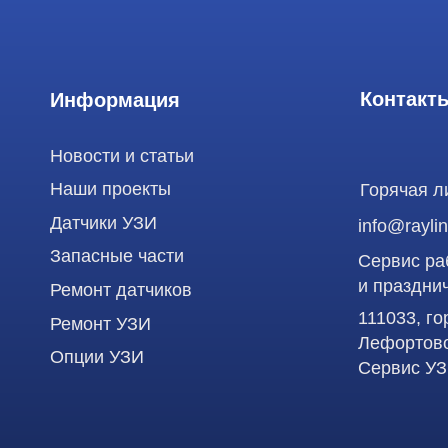
Датчики УЗИ
info@raylink.ru
Запасные части
Сервис работает
и праздничных д
Ремонт датчиков
111033, город М
Ремонт УЗИ
Лефортово, ул. З
Опции УЗИ
Сервис УЗИ
Использование материалов данного сайта разрешено только с согласия владельца. Вл
статьей 146 УК РФ при нарушении авторских и смежных прав. Вся информация, предста
является публичной офертой, определяемой положениями Статьи 437 (2) Гражданского
Продолжая работу с сайтом, вы даете согласие на использование сайтом cookies и об
функционирования сайта, проведения ретаргетинга, статистических исследований, ул
рекламной информации на основе ваших предпочтений и интересов.
ООО "РЭЙЛИНК" ИНН 9701168181 ОГРН 1207700492581, 111033, город Мо
Лефортово, ул. Золоторожский Вал, д 11, стр. 26