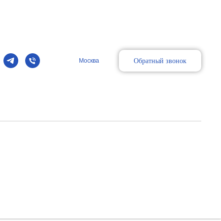
Обратный звонок
Москва
альный датчик
хностно расположенных органов и структур, сердца у
нография.
атчик