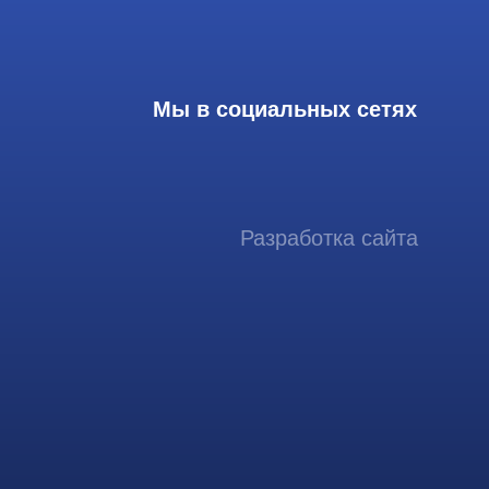
Разработка сайта
ссиональный сервис ремонта
аппаратов ультразвуковой
иагностики, запасных частей и
датчиков
итика конфиденциальности