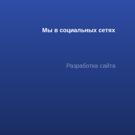
Разработка сайта
ссиональный сервис ремонта
аппаратов ультразвуковой
иагностики, запасных частей и
датчиков
итика конфиденциальности