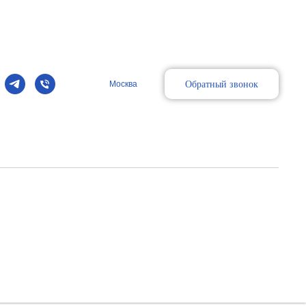
Обратный звонок
Москва
зированный датчик
ая полость, транскраниальные исследования.
ght
атчик