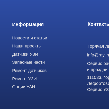
Датчики УЗИ
info@raylink.ru
Запасные части
Сервис работает
и праздничных д
Ремонт датчиков
111033, город М
Ремонт УЗИ
Лефортово, ул. З
Опции УЗИ
Сервис УЗИ
Использование материалов данного сайта разрешено только с согласия владельца. Вл
статьей 146 УК РФ при нарушении авторских и смежных прав. Вся информация, предста
является публичной офертой, определяемой положениями Статьи 437 (2) Гражданского
Продолжая работу с сайтом, вы даете согласие на использование сайтом cookies и об
функционирования сайта, проведения ретаргетинга, статистических исследований, ул
рекламной информации на основе ваших предпочтений и интересов.
ООО "РЭЙЛИНК" ИНН 9701168181 ОГРН 1207700492581, 111033, город Мо
Лефортово, ул. Золоторожский Вал, д 11, стр. 26