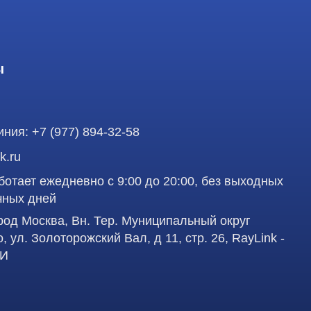
 ежедневно с 9:00 до 20:00, без выходных
ней
осква, Вн. Тер. Муниципальный округ
олоторожский Вал, д 11, стр. 26, RayLink -
аделец оставляет за собой право воспользоваться
Профе
вленная на сайте, ни при каких условиях не
 кодекса РФ.
д
работку персональных данных в целях
учшения сервиса и предоставления релевантной
Пол
сква, Вн. Тер. Муниципальный округ