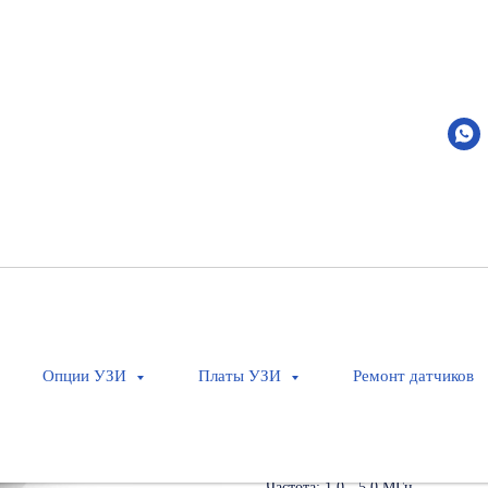
SP5-1N
Mindray
Артикул:
120-018642-00
Оставить заявку
Монокристальный секторный фа
Опции УЗИ
Платы УЗИ
Ремонт датчиков
Применение: Кардиология, брюшн
Кол-во элементов: 64
Совместимость: DC-60 Pro X-Insi
Тип: Секторный фазированный д
Частота: 1,0 - 5,0 МГц