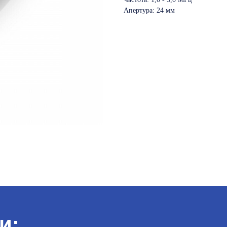
Апертура: 24 мм
и: