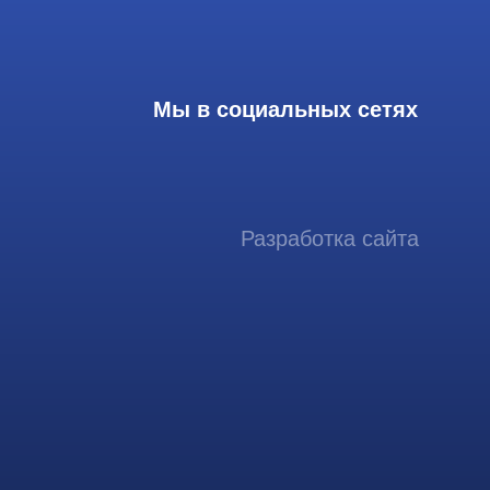
Разработка сайта
ссиональный сервис ремонта
аппаратов ультразвуковой
иагностики, запасных частей и
датчиков
итика конфиденциальности