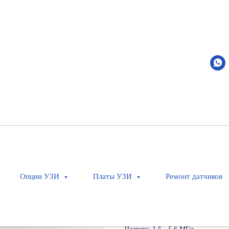
C5-2s
Mindray
Артикул:
120-000172-00
Оставить заявку
Конвексный датчик
Применение: Брюшная полость, а
Опции УЗИ
Платы УЗИ
Ремонт датчиков
педиатрия.
Кол-во элементов: 128
Совместимость: M6, M7
Тип: Конвексный датчик