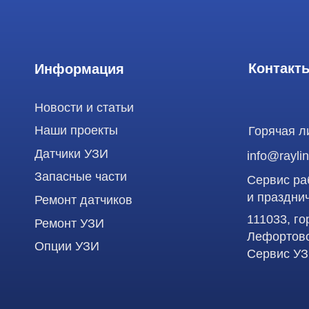
Датчики УЗИ
info@raylink.ru
Запасные части
Сервис работает
и праздничных д
Ремонт датчиков
111033, город М
Ремонт УЗИ
Лефортово, ул. З
Опции УЗИ
Сервис УЗИ
Использование материалов данного сайта разрешено только с согласия владельца. Вл
статьей 146 УК РФ при нарушении авторских и смежных прав. Вся информация, предста
является публичной офертой, определяемой положениями Статьи 437 (2) Гражданского
Продолжая работу с сайтом, вы даете согласие на использование сайтом cookies и об
функционирования сайта, проведения ретаргетинга, статистических исследований, ул
рекламной информации на основе ваших предпочтений и интересов.
ООО "РЭЙЛИНК" ИНН 9701168181 ОГРН 1207700492581, 111033, город Мо
Лефортово, ул. Золоторожский Вал, д 11, стр. 26