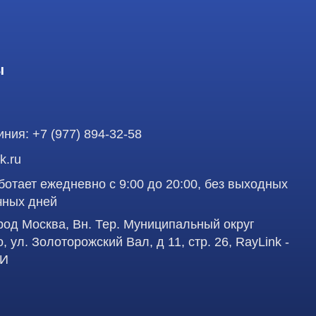
 ежедневно с 9:00 до 20:00, без выходных
ней
осква, Вн. Тер. Муниципальный округ
олоторожский Вал, д 11, стр. 26, RayLink -
аделец оставляет за собой право воспользоваться
Профе
вленная на сайте, ни при каких условиях не
 кодекса РФ.
д
работку персональных данных в целях
учшения сервиса и предоставления релевантной
Пол
сква, Вн. Тер. Муниципальный округ