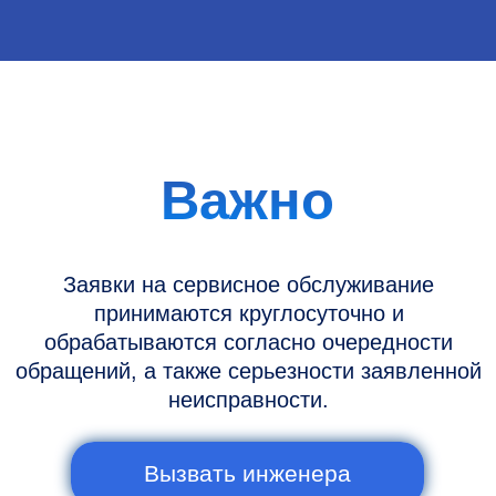
Информация
Новости и статьи
Наши проекты
Датчики УЗИ
Запасные части
Ремонт датчиков
Ремонт УЗИ
Опции УЗИ
Контакты
Горячая линия: +7 (977) 894-32-58
info@raylink.ru
Сервис работает ежедневно с 9:00 до
20:00, без выходных
и праздничных дней