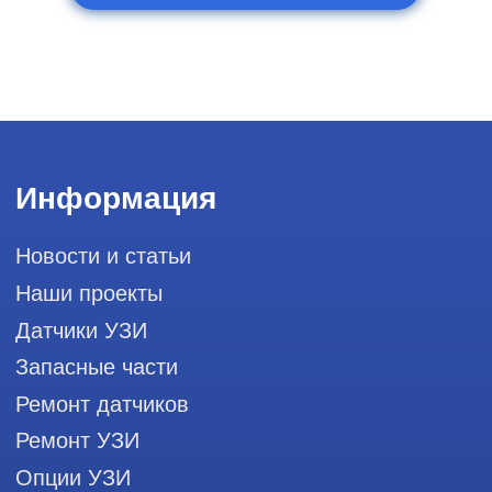
111033, город Москва, Вн. Тер.
Муниципальный округ Лефортово, ул.
Золоторожский Вал, д 11, стр. 26, RayLink -
Сервис УЗИ
Мы в социальных сетях
Разработка сайта
Профессиональный сервис ремонта
аппаратов ультразвуковой
диагностики, запасных частей и
датчиков
Политика конфиденциальности
ООО "РЭЙЛИНК" ИНН 9701168181 ОГРН 1207700492581,