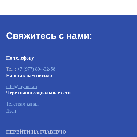
Свяжитесь с нами:
Важно
По телефону
Тел.:
+7 (977) 894-32-58
Написав нам письмо
Заявки на сервисное обслуживание
принимаются круглосуточно и
info@raylink.ru
обрабатываются согласно очередности
Через наши социальные сети
обращений, а также серьезности заявленной
неисправности.
Телеграм канал
Дзен
Вызвать инженера
ПЕРЕЙТИ НА ГЛАВНУЮ