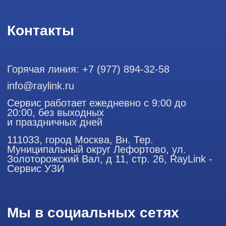
111033, город Москва, Вн. Тер. Муниципальный округ
Лефортово, ул. Золоторожский Вал, д 11, стр. 26
Использование материалов данного сайта разрешено
только с согласия владельца. Владелец оставляет за собой
право воспользоваться статьей 146 УК РФ при нарушении
авторских и смежных прав. Вся информация,
представленная на сайте, ни при каких условиях не
является публичной офертой, определяемой положениями
Статьи 437 (2) Гражданского кодекса РФ.
Продолжая работу с сайтом, вы даете согласие на
использование сайтом cookies и обработку персональных
данных в целях функционирования сайта, проведения
ретаргетинга, статистических исследований, улучшения
сервиса и предоставления релевантной рекламной
информации на основе ваших предпочтений и интересов.