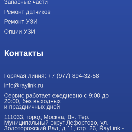
Политика конфиденциальности
ООО "РЭЙЛИНК" ИНН 9701168181 ОГРН 1207700492581,
111033, город Москва, Вн. Тер. Муниципальный округ
Лефортово, ул. Золоторожский Вал, д 11, стр. 26
Использование материалов данного сайта разрешено
только с согласия владельца. Владелец оставляет за собой
право воспользоваться статьей 146 УК РФ при нарушении
авторских и смежных прав. Вся информация,
представленная на сайте, ни при каких условиях не
является публичной офертой, определяемой положениями
Статьи 437 (2) Гражданского кодекса РФ.
Продолжая работу с сайтом, вы даете согласие на
использование сайтом cookies и обработку персональных
данных в целях функционирования сайта, проведения
ретаргетинга, статистических исследований, улучшения
сервиса и предоставления релевантной рекламной
информации на основе ваших предпочтений и интересов.