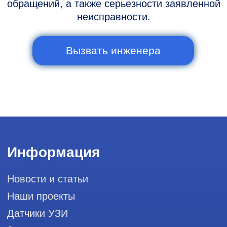
info@raylink.ru
Сервис работает ежедневно с 9:00 до
20:00, без выходных
и праздничных дней
111033, город Москва, Вн. Тер.
Муниципальный округ Лефортово, ул.
Золоторожский Вал, д 11, стр. 26, RayLink -
Сервис УЗИ
Мы в социальных сетях
Разработка сайта
Профессиональный сервис ремонта
аппаратов ультразвуковой
диагностики, запасных частей и
датчиков