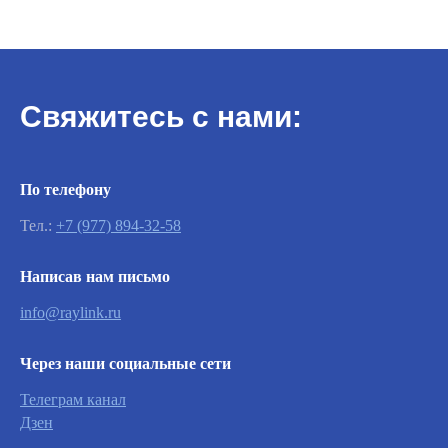
Свяжитесь с нами:
По телефону
Тел.:
+7 (977) 894-32-58
Важно
Написав нам письмо
info@raylink.ru
Заявки на сервисное обслуживание
принимаются круглосуточно и
Через наши социальные сети
обрабатываются согласно очередности
обращений, а также серьезности заявленной
Телеграм канал
неисправности.
Дзен