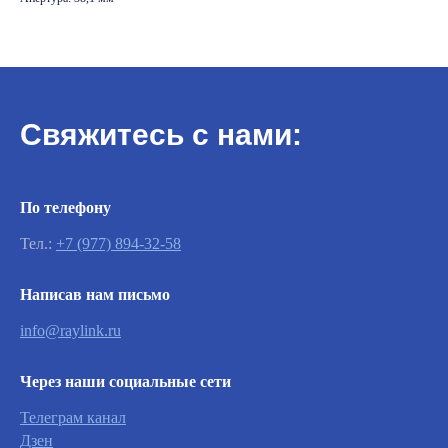
Свяжитесь с нами:
По телефону
Тел.:
+7 (977) 894-32-58
Важно
Написав нам письмо
info@raylink.ru
Заявки на сервисное обслуживание
принимаются круглосуточно и
Через наши социальные сети
обрабатываются согласно очередности
обращений, а также серьезности заявленной
Телеграм канал
неисправности.
Дзен