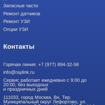
датчиков
Политика конфиденциальности
ООО "РЭЙЛИНК" ИНН 9701168181 ОГРН 1207700492581,
111033, город Москва, Вн. Тер. Муниципальный округ
Лефортово, ул. Золоторожский Вал, д 11, стр. 26
Использование материалов данного сайта разрешено
только с согласия владельца. Владелец оставляет за собой
право воспользоваться статьей 146 УК РФ при нарушении
авторских и смежных прав. Вся информация,
представленная на сайте, ни при каких условиях не
является публичной офертой, определяемой положениями
Статьи 437 (2) Гражданского кодекса РФ.
Продолжая работу с сайтом, вы даете согласие на
использование сайтом cookies и обработку персональных
данных в целях функционирования сайта, проведения
ретаргетинга, статистических исследований, улучшения
сервиса и предоставления релевантной рекламной
информации на основе ваших предпочтений и интересов.