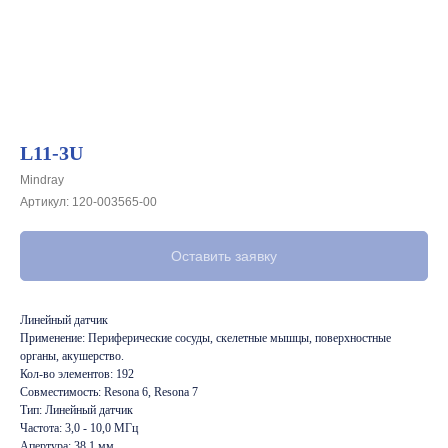
L11-3U
Mindray
Артикул:
120-003565-00
Оставить заявку
Линейный датчик
Применение: Периферические сосуды, скелетные мышцы, поверхностные
органы, акушерство.
Кол-во элементов: 192
Совместимость: Resona 6, Resona 7
Тип: Линейный датчик
Частота: 3,0 - 10,0 МГц
Апертура: 38,1 мм