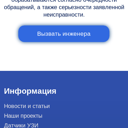
Горячая линия: +7 (977) 894-32-58
info@raylink.ru
Сервис работает ежедневно с 9:00 до
20:00, без выходных
и праздничных дней
111033, город Москва, Вн. Тер.
Муниципальный округ Лефортово, ул.
Золоторожский Вал, д 11, стр. 26, RayLink -
Сервис УЗИ
Мы в социальных сетях
Разработка сайта
Профессиональный сервис ремонта
аппаратов ультразвуковой
диагностики, запасных частей и