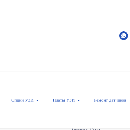
CB10-4
Mindray
Артикул:
120-000451-00
Оставить заявку
Внутриполостной микроконвекс
Применение: Урология, акушерст
Опции УЗИ
Платы УЗИ
Ремонт датчиков
Кол-во элементов: 128
Совместимость: DC-N3
Тип: Внутриполостной датчик
Частота: 3,0 - 11,0 МГц