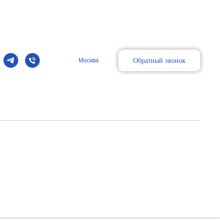
Обратный звонок
Москва
ный биплановый датчик
во и гинекология.