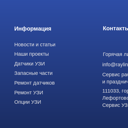
Датчики УЗИ
info@raylink.ru
Запасные части
Сервис работает
и праздничных д
Ремонт датчиков
111033, город М
Ремонт УЗИ
Лефортово, ул. З
Опции УЗИ
Сервис УЗИ
Использование материалов данного сайта разрешено только с согласия владельца. Вл
статьей 146 УК РФ при нарушении авторских и смежных прав. Вся информация, предста
является публичной офертой, определяемой положениями Статьи 437 (2) Гражданского
Продолжая работу с сайтом, вы даете согласие на использование сайтом cookies и об
функционирования сайта, проведения ретаргетинга, статистических исследований, ул
рекламной информации на основе ваших предпочтений и интересов.
ООО "РЭЙЛИНК" ИНН 9701168181 ОГРН 1207700492581, 111033, город Мо
Лефортово, ул. Золоторожский Вал, д 11, стр. 26