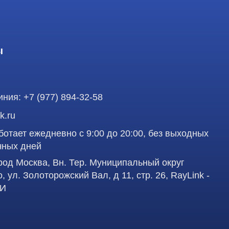
 ежедневно с 9:00 до 20:00, без выходных
ней
осква, Вн. Тер. Муниципальный округ
олоторожский Вал, д 11, стр. 26, RayLink -
аделец оставляет за собой право воспользоваться
Профе
вленная на сайте, ни при каких условиях не
 кодекса РФ.
д
работку персональных данных в целях
учшения сервиса и предоставления релевантной
Пол
сква, Вн. Тер. Муниципальный округ