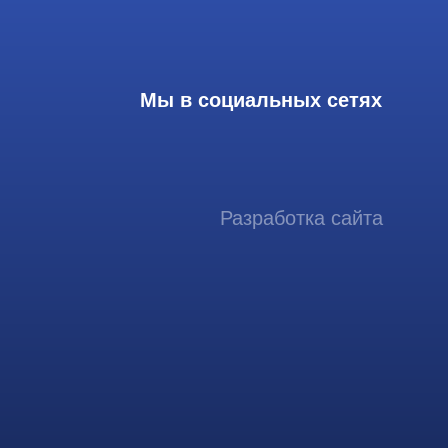
Разработка сайта
ссиональный сервис ремонта
аппаратов ультразвуковой
иагностики, запасных частей и
датчиков
итика конфиденциальности