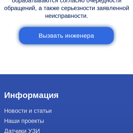
Горячая линия: +7 (977) 894-32-58
info@raylink.ru
Сервис работает ежедневно с 9:00 до
20:00, без выходных
и праздничных дней
111033, город Москва, Вн. Тер.
Муниципальный округ Лефортово, ул.
Золоторожский Вал, д 11, стр. 26, RayLink -
Сервис УЗИ
Мы в социальных сетях
Разработка сайта
Профессиональный сервис ремонта
аппаратов ультразвуковой
диагностики, запасных частей и