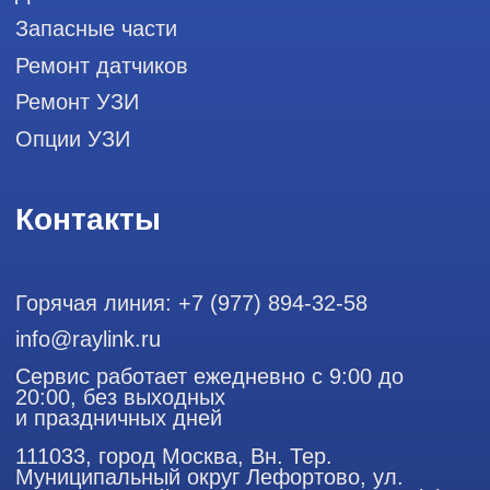
датчиков
Политика конфиденциальности
ООО "РЭЙЛИНК" ИНН 9701168181 ОГРН 1207700492581,
111033, город Москва, Вн. Тер. Муниципальный округ
Лефортово, ул. Золоторожский Вал, д 11, стр. 26
Использование материалов данного сайта разрешено
только с согласия владельца. Владелец оставляет за собой
право воспользоваться статьей 146 УК РФ при нарушении
авторских и смежных прав. Вся информация,
представленная на сайте, ни при каких условиях не
является публичной офертой, определяемой положениями
Статьи 437 (2) Гражданского кодекса РФ.
Продолжая работу с сайтом, вы даете согласие на
использование сайтом cookies и обработку персональных
данных в целях функционирования сайта, проведения
ретаргетинга, статистических исследований, улучшения
сервиса и предоставления релевантной рекламной
информации на основе ваших предпочтений и интересов.