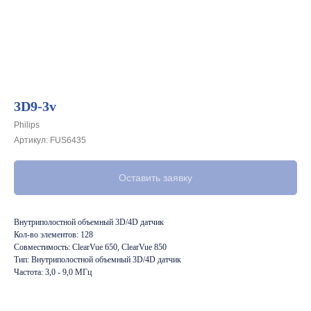
3D9-3v
Philips
Артикул:
FUS6435
Оставить заявку
Внутриполостной объемный 3D/4D датчик
Кол-во элементов: 128
Совместимость: ClearVue 650, ClearVue 850
Тип: Внутриполостной объемный 3D/4D датчик
Частота: 3,0 - 9,0 МГц