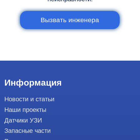
Сервис работает ежедневно с 9:00 до
20:00, без выходных
и праздничных дней
111033, город Москва, Вн. Тер.
Муниципальный округ Лефортово, ул.
Золоторожский Вал, д 11, стр. 26, RayLink -
Сервис УЗИ
Мы в социальных сетях
Разработка сайта
Профессиональный сервис ремонта
аппаратов ультразвуковой
диагностики, запасных частей и
датчиков
Политика конфиденциальности