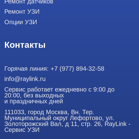
ООО "РЭЙЛИНК" ИНН 9701168181 ОГРН 1207700492581,
111033, город Москва, Вн. Тер. Муниципальный округ
Лефортово, ул. Золоторожский Вал, д 11, стр. 26
Использование материалов данного сайта разрешено
только с согласия владельца. Владелец оставляет за собой
право воспользоваться статьей 146 УК РФ при нарушении
авторских и смежных прав. Вся информация,
представленная на сайте, ни при каких условиях не
является публичной офертой, определяемой положениями
Статьи 437 (2) Гражданского кодекса РФ.
Продолжая работу с сайтом, вы даете согласие на
использование сайтом cookies и обработку персональных
данных в целях функционирования сайта, проведения
ретаргетинга, статистических исследований, улучшения
сервиса и предоставления релевантной рекламной
информации на основе ваших предпочтений и интересов.