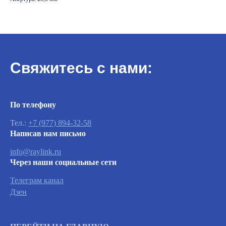
Свяжитесь с нами:
Важно
По телефону
Тел.:
+7 (977) 894-32-58
Заявки на сервисное обслуживание
Написав нам письмо
принимаются круглосуточно и
обрабатываются согласно очередности
info@raylink.ru
обращений, а также серьезности заявленной
Через наши социальные сети
неисправности.
Телеграм канал
Дзен
Вызвать инженера