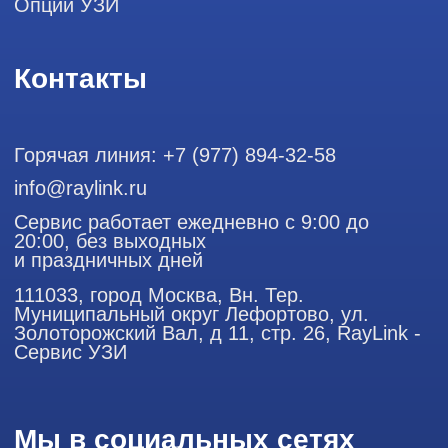
ООО "РЭЙЛИНК" ИНН 9701168181 ОГРН 1207700492581,
111033, город Москва, Вн. Тер. Муниципальный округ
Лефортово, ул. Золоторожский Вал, д 11, стр. 26
Использование материалов данного сайта разрешено
только с согласия владельца. Владелец оставляет за собой
право воспользоваться статьей 146 УК РФ при нарушении
авторских и смежных прав. Вся информация,
представленная на сайте, ни при каких условиях не
является публичной офертой, определяемой положениями
Статьи 437 (2) Гражданского кодекса РФ.
Продолжая работу с сайтом, вы даете согласие на
использование сайтом cookies и обработку персональных
данных в целях функционирования сайта, проведения
ретаргетинга, статистических исследований, улучшения
сервиса и предоставления релевантной рекламной
информации на основе ваших предпочтений и интересов.