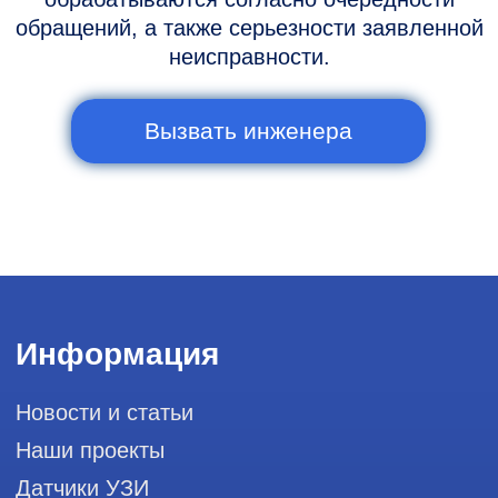
Горячая линия: +7 (977) 894-32-58
info@raylink.ru
Сервис работает ежедневно с 9:00 до
20:00, без выходных
и праздничных дней
111033, город Москва, Вн. Тер.
Муниципальный округ Лефортово, ул.
Золоторожский Вал, д 11, стр. 26, RayLink -
Сервис УЗИ
Мы в социальных сетях
Разработка сайта
Профессиональный сервис ремонта
аппаратов ультразвуковой
диагностики, запасных частей и