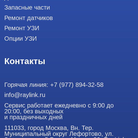
датчиков
Политика конфиденциальности
ООО "РЭЙЛИНК" ИНН 9701168181 ОГРН 1207700492581,
111033, город Москва, Вн. Тер. Муниципальный округ
Лефортово, ул. Золоторожский Вал, д 11, стр. 26
Использование материалов данного сайта разрешено
только с согласия владельца. Владелец оставляет за собой
право воспользоваться статьей 146 УК РФ при нарушении
авторских и смежных прав. Вся информация,
представленная на сайте, ни при каких условиях не
является публичной офертой, определяемой положениями
Статьи 437 (2) Гражданского кодекса РФ.
Продолжая работу с сайтом, вы даете согласие на
использование сайтом cookies и обработку персональных
данных в целях функционирования сайта, проведения
ретаргетинга, статистических исследований, улучшения
сервиса и предоставления релевантной рекламной
информации на основе ваших предпочтений и интересов.