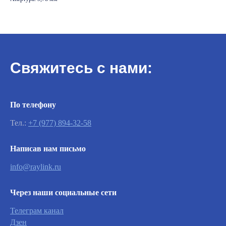
Свяжитесь с нами:
По телефону
Тел.:
+7 (977) 894-32-58
Важно
Написав нам письмо
info@raylink.ru
Заявки на сервисное обслуживание
принимаются круглосуточно и
Через наши социальные сети
обрабатываются согласно очередности
обращений, а также серьезности заявленной
Телеграм канал
неисправности.
Дзен