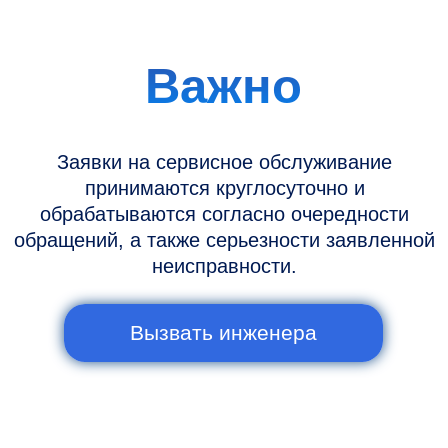
Новости и статьи
Наши проекты
Датчики УЗИ
Запасные части
Ремонт датчиков
Ремонт УЗИ
Опции УЗИ
Контакты
Горячая линия: +7 (977) 894-32-58
info@raylink.ru
Сервис работает ежедневно с 9:00 до
20:00, без выходных
и праздничных дней
111033, город Москва, Вн. Тер.
Муниципальный округ Лефортово, ул.
Золоторожский Вал, д 11, стр. 26, RayLink -
Сервис УЗИ