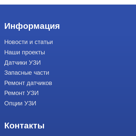
Мы в социальных сетях
Разработка сайта
Профессиональный сервис ремонта
аппаратов ультразвуковой
диагностики, запасных частей и
датчиков
Политика конфиденциальности
ООО "РЭЙЛИНК" ИНН 9701168181 ОГРН 1207700492581,
111033, город Москва, Вн. Тер. Муниципальный округ
Лефортово, ул. Золоторожский Вал, д 11, стр. 26