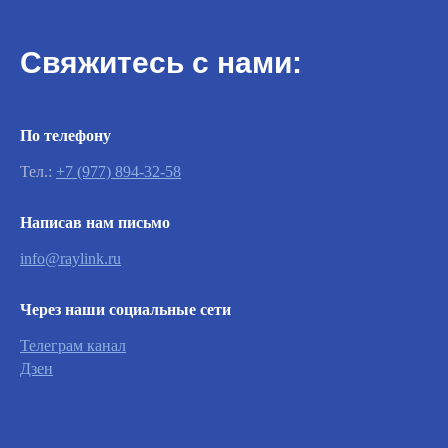
Свяжитесь с нами:
По телефону
Тел.:
+7 (977) 894-32-58
Написав нам письмо
Важно
info@raylink.ru
Заявки на сервисное обслуживание
Через наши социальные сети
принимаются круглосуточно и
обрабатываются согласно очередности
Телеграм канал
обращений, а также серьезности заявленной
Дзен
неисправности.
Вызвать инженера