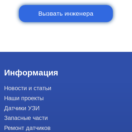
Сервис работает ежедневно с 9:00 до
20:00, без выходных
и праздничных дней
111033, город Москва, Вн. Тер.
Муниципальный округ Лефортово, ул.
Золоторожский Вал, д 11, стр. 26, RayLink -
Сервис УЗИ
Мы в социальных сетях
Разработка сайта
Профессиональный сервис ремонта
аппаратов ультразвуковой
диагностики, запасных частей и
датчиков
Политика конфиденциальности