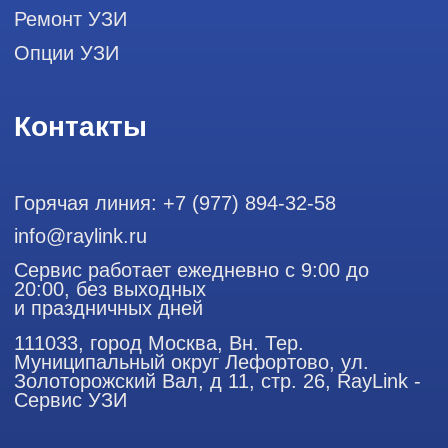
ООО "РЭЙЛИНК" ИНН 9701168181 ОГРН 1207700492581,
111033, город Москва, Вн. Тер. Муниципальный округ
Лефортово, ул. Золоторожский Вал, д 11, стр. 26
Использование материалов данного сайта разрешено
только с согласия владельца. Владелец оставляет за собой
право воспользоваться статьей 146 УК РФ при нарушении
авторских и смежных прав. Вся информация,
представленная на сайте, ни при каких условиях не
является публичной офертой, определяемой положениями
Статьи 437 (2) Гражданского кодекса РФ.
Продолжая работу с сайтом, вы даете согласие на
использование сайтом cookies и обработку персональных
данных в целях функционирования сайта, проведения
ретаргетинга, статистических исследований, улучшения
сервиса и предоставления релевантной рекламной
информации на основе ваших предпочтений и интересов.