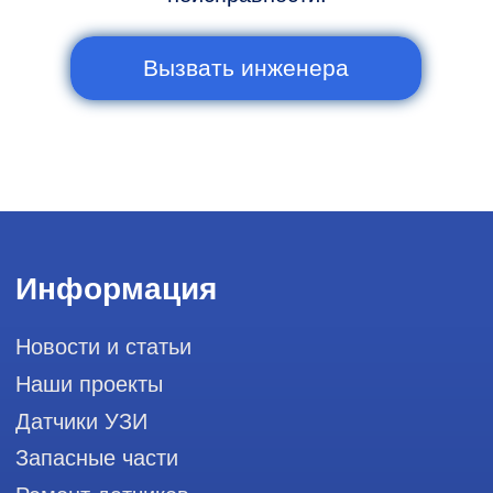
Сервис работает ежедневно с 9:00 до
20:00, без выходных
и праздничных дней
111033, город Москва, Вн. Тер.
Муниципальный округ Лефортово, ул.
Золоторожский Вал, д 11, стр. 26, RayLink -
Сервис УЗИ
Мы в социальных сетях
Разработка сайта
Профессиональный сервис ремонта
аппаратов ультразвуковой
диагностики, запасных частей и
датчиков
Политика конфиденциальности