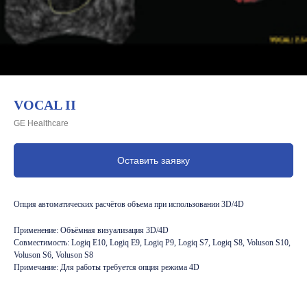
VOCAL II
GE Healthcare
Оставить заявку
Опция автоматических расчётов объема при использовании 3D/4D
Применение: Объёмная визуализация 3D/4D
Совместимость: Logiq E10, Logiq E9, Logiq P9, Logiq S7, Logiq S8, Voluson S10,
Voluson S6, Voluson S8
Примечание: Для работы требуется опция режима 4D