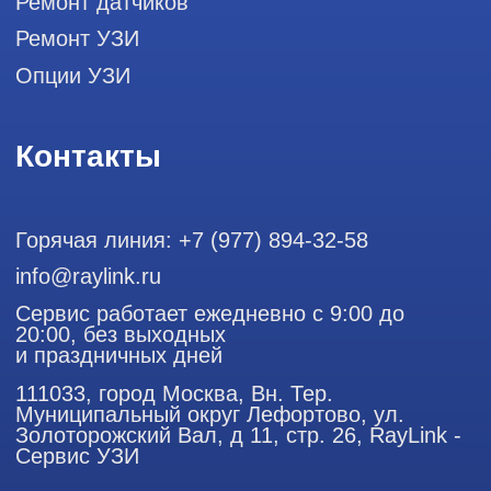
ООО "РЭЙЛИНК" ИНН 9701168181 ОГРН 1207700492581,
111033, город Москва, Вн. Тер. Муниципальный округ
Лефортово, ул. Золоторожский Вал, д 11, стр. 26
Использование материалов данного сайта разрешено
только с согласия владельца. Владелец оставляет за собой
право воспользоваться статьей 146 УК РФ при нарушении
авторских и смежных прав. Вся информация,
представленная на сайте, ни при каких условиях не
является публичной офертой, определяемой положениями
Статьи 437 (2) Гражданского кодекса РФ.
Продолжая работу с сайтом, вы даете согласие на
использование сайтом cookies и обработку персональных
данных в целях функционирования сайта, проведения
ретаргетинга, статистических исследований, улучшения
сервиса и предоставления релевантной рекламной
информации на основе ваших предпочтений и интересов.