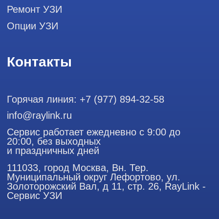
ООО "РЭЙЛИНК" ИНН 9701168181 ОГРН 1207700492581,
111033, город Москва, Вн. Тер. Муниципальный округ
Лефортово, ул. Золоторожский Вал, д 11, стр. 26
Использование материалов данного сайта разрешено
только с согласия владельца. Владелец оставляет за собой
право воспользоваться статьей 146 УК РФ при нарушении
авторских и смежных прав. Вся информация,
представленная на сайте, ни при каких условиях не
является публичной офертой, определяемой положениями
Статьи 437 (2) Гражданского кодекса РФ.
Продолжая работу с сайтом, вы даете согласие на
использование сайтом cookies и обработку персональных
данных в целях функционирования сайта, проведения
ретаргетинга, статистических исследований, улучшения
сервиса и предоставления релевантной рекламной
информации на основе ваших предпочтений и интересов.