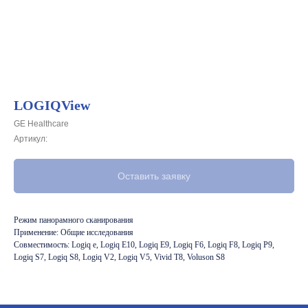
LOGIQView
GE Healthcare
Артикул:
Оставить заявку
Режим панорамного сканирования
Применение: Общие исследования
Совместимость: Logiq e, Logiq E10, Logiq E9, Logiq F6, Logiq F8, Logiq P9,
Logiq S7, Logiq S8, Logiq V2, Logiq V5, Vivid T8, Voluson S8