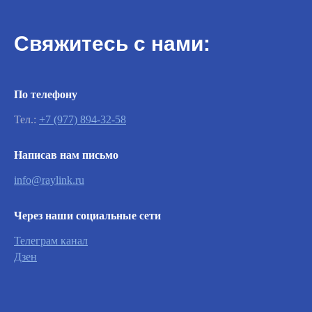
Свяжитесь с нами:
По телефону
Тел.:
+7 (977) 894-32-58
Написав нам письмо
Важно
info@raylink.ru
Заявки на сервисное обслуживание
Через наши социальные сети
принимаются круглосуточно и
обрабатываются согласно очередности
Телеграм канал
обращений, а также серьезности заявленной
Дзен
неисправности.
Вызвать инженера