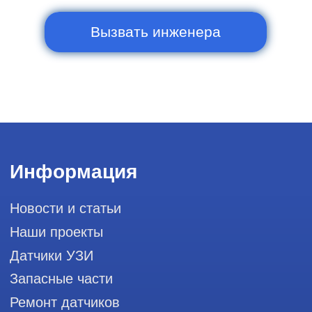
Сервис работает ежедневно с 9:00 до
20:00, без выходных
и праздничных дней
111033, город Москва, Вн. Тер.
Муниципальный округ Лефортово, ул.
Золоторожский Вал, д 11, стр. 26, RayLink -
Сервис УЗИ
Мы в социальных сетях
Разработка сайта
Профессиональный сервис ремонта
аппаратов ультразвуковой
диагностики, запасных частей и
датчиков
Политика конфиденциальности