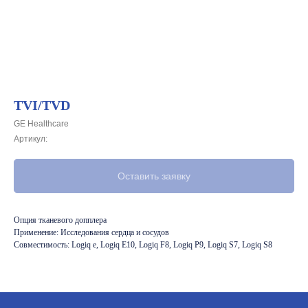
TVI/TVD
GE Healthcare
Артикул:
Оставить заявку
Опция тканевого допплера
Применение: Исследования сердца и сосудов
Совместимость: Logiq e, Logiq E10, Logiq F8, Logiq P9, Logiq S7, Logiq S8