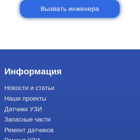
20:00, без выходных
и праздничных дней
111033, город Москва, Вн. Тер.
Муниципальный округ Лефортово, ул.
Золоторожский Вал, д 11, стр. 26, RayLink -
Сервис УЗИ
Мы в социальных сетях
Разработка сайта
Профессиональный сервис ремонта
аппаратов ультразвуковой
диагностики, запасных частей и
датчиков
Политика конфиденциальности