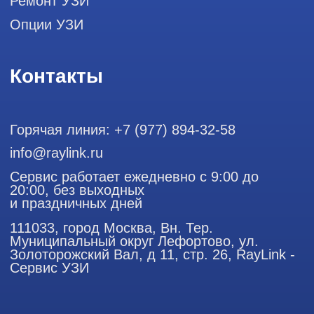
ООО "РЭЙЛИНК" ИНН 9701168181 ОГРН 1207700492581,
111033, город Москва, Вн. Тер. Муниципальный округ
Лефортово, ул. Золоторожский Вал, д 11, стр. 26
Использование материалов данного сайта разрешено
только с согласия владельца. Владелец оставляет за собой
право воспользоваться статьей 146 УК РФ при нарушении
авторских и смежных прав. Вся информация,
представленная на сайте, ни при каких условиях не
является публичной офертой, определяемой положениями
Статьи 437 (2) Гражданского кодекса РФ.
Продолжая работу с сайтом, вы даете согласие на
использование сайтом cookies и обработку персональных
данных в целях функционирования сайта, проведения
ретаргетинга, статистических исследований, улучшения
сервиса и предоставления релевантной рекламной
информации на основе ваших предпочтений и интересов.