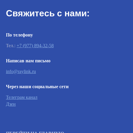
Свяжитесь с нами:
По телефону
Тел.:
+7 (977) 894-32-58
Написав нам письмо
Важно
info@raylink.ru
Заявки на сервисное обслуживание
Через наши социальные сети
принимаются круглосуточно и
обрабатываются согласно очередности
Телеграм канал
обращений, а также серьезности заявленной
Дзен
неисправности.
Вызвать инженера