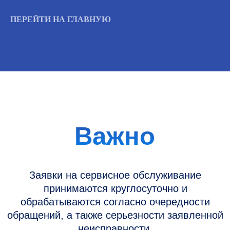
принимаются круглосуточно и
обрабатываются согласно очередности
ПЕРЕЙТИ НА ГЛАВНУЮ
обращений, а также серьезности заявленной
неисправности.
Вызвать инженера
Информация
Новости и статьи
Наши проекты
Датчики УЗИ
Запасные части
Ремонт датчиков
Ремонт УЗИ
Опции УЗИ