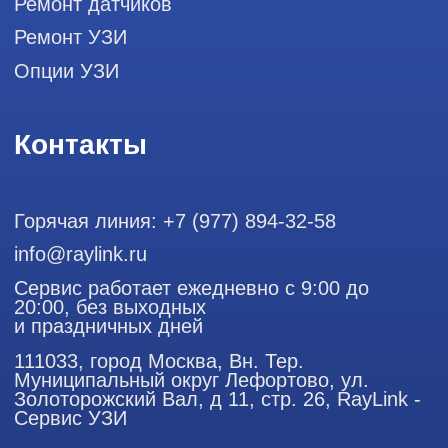
Профессиональный сервис ремонта
аппаратов ультразвуковой
диагностики, запасных частей и
датчиков
Политика конфиденциальности
ООО "РЭЙЛИНК" ИНН 9701168181 ОГРН 1207700492581,
111033, город Москва, Вн. Тер. Муниципальный округ
Лефортово, ул. Золоторожский Вал, д 11, стр. 26
Использование материалов данного сайта разрешено
только с согласия владельца. Владелец оставляет за собой
право воспользоваться статьей 146 УК РФ при нарушении
авторских и смежных прав. Вся информация,
представленная на сайте, ни при каких условиях не
является публичной офертой, определяемой положениями
Статьи 437 (2) Гражданского кодекса РФ.
Продолжая работу с сайтом, вы даете согласие на
использование сайтом cookies и обработку персональных
данных в целях функционирования сайта, проведения