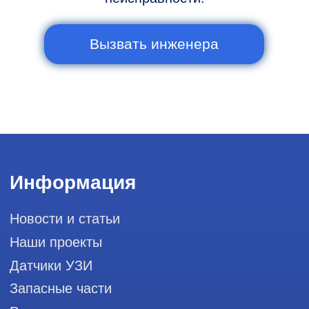
Контакты
Горячая линия: +7 (977) 894-32-58
info@raylink.ru
Сервис работает ежедневно с 9:00 до
20:00, без выходных
и праздничных дней
111033, город Москва, Вн. Тер.
Муниципальный округ Лефортово, ул.
Золоторожский Вал, д 11, стр. 26, RayLink -
Сервис УЗИ
Мы в социальных сетях
Разработка сайта