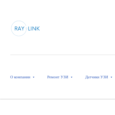
A2DQ
Philips
Оставить заявку
Опция автоматического количественного анализа 2D
О компании
Ремонт УЗИ
Датчики УЗИ
Применение: Опции для кардиологии
Совместимость: Affiniti 50, Affiniti 70, EPIQ 5, EPIQ 7