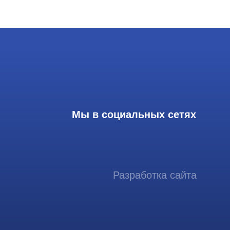
Мы в социальных сетях
Разработка сайта
ссиональный сервис ремонта
аппаратов ультразвуковой
иагностики, запасных частей и
датчиков