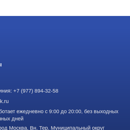
7 (977) 894-32-58
 ежедневно с 9:00 до 20:00, без выходных
ней
осква, Вн. Тер. Муниципальный округ
олоторожский Вал, д 11, стр. 26, RayLink -
аделец оставляет за собой право воспользоваться
Профе
вленная на сайте, ни при каких условиях не
 кодекса РФ.
д
работку персональных данных в целях
учшения сервиса и предоставления релевантной