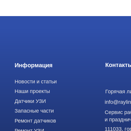
Контакты
Информация
Новости и статьи
Наши проекты
Горячая линия: +
Датчики УЗИ
info@raylink.ru
Запасные части
Сервис работает
и праздничных д
Ремонт датчиков
111033, город М
Ремонт УЗИ
Лефортово, ул. З
Опции УЗИ
Сервис УЗИ
Использование материалов данного сайта разрешено только с согласия владельца. Вл
статьей 146 УК РФ при нарушении авторских и смежных прав. Вся информация, предста
является публичной офертой, определяемой положениями Статьи 437 (2) Гражданского
Продолжая работу с сайтом, вы даете согласие на использование сайтом cookies и об
функционирования сайта, проведения ретаргетинга, статистических исследований, ул