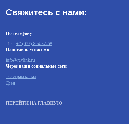
Свяжитесь с нами:
По телефону
Тел.:
+7 (977) 894-32-58
Написав нам письмо
info@raylink.ru
Через наши социальные сети
Важно
Телеграм канал
Дзен
Заявки на сервисное обслуживание
принимаются круглосуточно и
ПЕРЕЙТИ НА ГЛАВНУЮ
обрабатываются согласно очередности
обращений, а также серьезности заявленной
неисправности.
Вызвать инженера