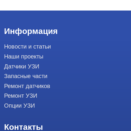
info@raylink.ru
Сервис работает ежедневно с 9:00 до
20:00, без выходных
и праздничных дней
111033, город Москва, Вн. Тер.
Муниципальный округ Лефортово, ул.
Золоторожский Вал, д 11, стр. 26, RayLink -
Сервис УЗИ
Мы в социальных сетях
Разработка сайта
Профессиональный сервис ремонта
аппаратов ультразвуковой
диагностики, запасных частей и
датчиков