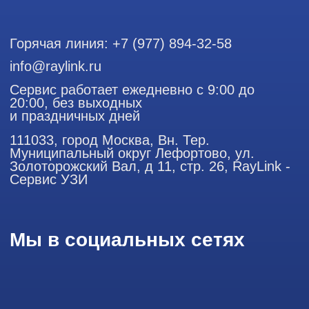
Политика конфиденциальности
ООО "РЭЙЛИНК" ИНН 9701168181 ОГРН 1207700492581,
111033, город Москва, Вн. Тер. Муниципальный округ
Лефортово, ул. Золоторожский Вал, д 11, стр. 26
Использование материалов данного сайта разрешено
только с согласия владельца. Владелец оставляет за собой
право воспользоваться статьей 146 УК РФ при нарушении
авторских и смежных прав. Вся информация,
представленная на сайте, ни при каких условиях не
является публичной офертой, определяемой положениями
Статьи 437 (2) Гражданского кодекса РФ.
Продолжая работу с сайтом, вы даете согласие на
использование сайтом cookies и обработку персональных
данных в целях функционирования сайта, проведения
ретаргетинга, статистических исследований, улучшения
сервиса и предоставления релевантной рекламной
информации на основе ваших предпочтений и интересов.