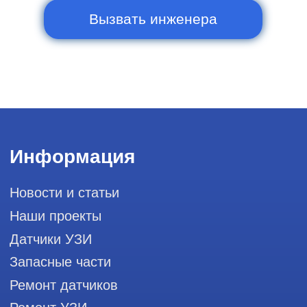
Контакты
Горячая линия: +7 (977) 894-32-58
info@raylink.ru
Сервис работает ежедневно с 9:00 до
20:00, без выходных
и праздничных дней
111033, город Москва, Вн. Тер.
Муниципальный округ Лефортово, ул.
Золоторожский Вал, д 11, стр. 26, RayLink -
Сервис УЗИ
Мы в социальных сетях
Разработка сайта