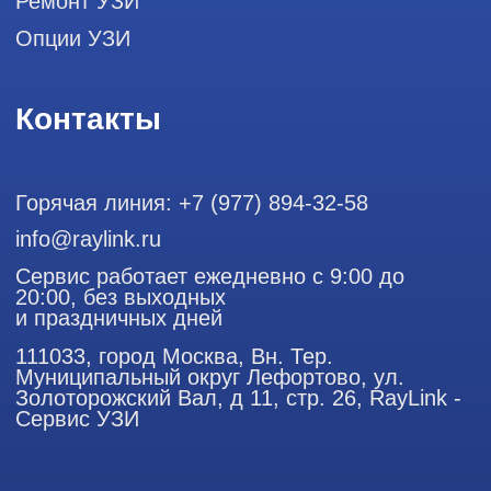
Профессиональный сервис ремонта
аппаратов ультразвуковой
диагностики, запасных частей и
датчиков
Политика конфиденциальности
ООО "РЭЙЛИНК" ИНН 9701168181 ОГРН 1207700492581,
111033, город Москва, Вн. Тер. Муниципальный округ
Лефортово, ул. Золоторожский Вал, д 11, стр. 26
Использование материалов данного сайта разрешено
только с согласия владельца. Владелец оставляет за собой
право воспользоваться статьей 146 УК РФ при нарушении
авторских и смежных прав. Вся информация,
представленная на сайте, ни при каких условиях не
является публичной офертой, определяемой положениями
Статьи 437 (2) Гражданского кодекса РФ.
Продолжая работу с сайтом, вы даете согласие на
использование сайтом cookies и обработку персональных
данных в целях функционирования сайта, проведения
ретаргетинга, статистических исследований, улучшения
сервиса и предоставления релевантной рекламной