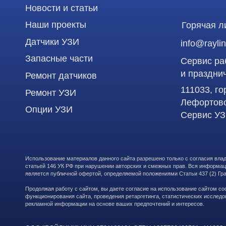
Опции УЗИ
Сервис УЗИ
Использование материалов данного сайта разрешено только с согласия владельца. Вл
статьей 146 УК РФ при нарушении авторских и смежных прав. Вся информация, предста
является публичной офертой, определяемой положениями Статьи 437 (2) Гражданского
Продолжая работу с сайтом, вы даете согласие на использование сайтом cookies и об
функционирования сайта, проведения ретаргетинга, статистических исследований, ул
рекламной информации на основе ваших предпочтений и интересов.
ООО "РЭЙЛИНК" ИНН 9701168181 ОГРН 1207700492581, 111033, город Мо
Лефортово, ул. Золоторожский Вал, д 11, стр. 26