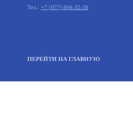
Тел.:
+7 (977) 894-32-58
ПЕРЕЙТИ НА ГЛАВНУЮ
Важно
Заявки на сервисное обслуживание принимаютс
обрабатываются согласно очередности обращен
заявленной неисправности.