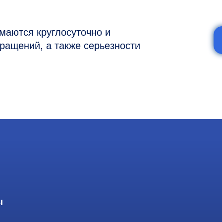
7 (977) 894-32-58
 ежедневно с 9:00 до 20:00, без выходных
ней
осква, Вн. Тер. Муниципальный округ
олоторожский Вал, д 11, стр. 26, RayLink -