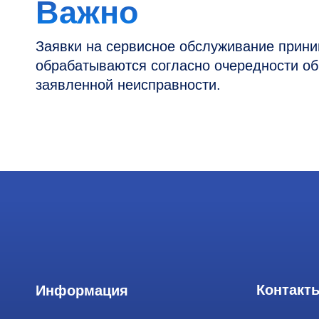
Контакты
Информация
Новости и статьи
Наши проекты
Горячая линия: +
Датчики УЗИ
info@raylink.ru
Запасные части
Сервис работает
и праздничных д
Ремонт датчиков
111033, город М
Ремонт УЗИ
Лефортово, ул. З