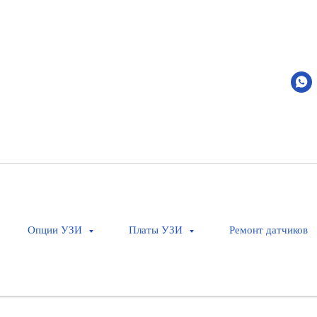
Concentric Encoder - 2404652-19
2404652-19
Оставить заявку
Запасная часть для УЗИ аппарат
Совместимость: Logiq E9
Опции УЗИ
Платы УЗИ
Ремонт датчиков