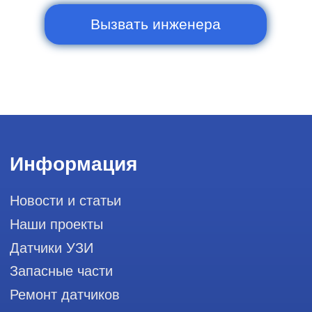
Контакты
Горячая линия: +7 (977) 894-32-58
info@raylink.ru
Сервис работает ежедневно с 9:00 до
20:00, без выходных
и праздничных дней
111033, город Москва, Вн. Тер.
Муниципальный округ Лефортово, ул.
Золоторожский Вал, д 11, стр. 26, RayLink -
Сервис УЗИ
Мы в социальных сетях
Разработка сайта