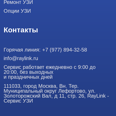
Профессиональный сервис ремонта
аппаратов ультразвуковой
диагностики, запасных частей и
датчиков
Политика конфиденциальности
ООО "РЭЙЛИНК" ИНН 9701168181 ОГРН 1207700492581,
111033, город Москва, Вн. Тер. Муниципальный округ
Лефортово, ул. Золоторожский Вал, д 11, стр. 26
Использование материалов данного сайта разрешено
только с согласия владельца. Владелец оставляет за собой
право воспользоваться статьей 146 УК РФ при нарушении
авторских и смежных прав. Вся информация,
представленная на сайте, ни при каких условиях не
является публичной офертой, определяемой положениями
Статьи 437 (2) Гражданского кодекса РФ.
Продолжая работу с сайтом, вы даете согласие на
использование сайтом cookies и обработку персональных
данных в целях функционирования сайта, проведения
ретаргетинга, статистических исследований, улучшения
сервиса и предоставления релевантной рекламной