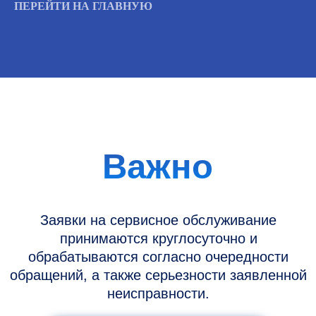
обрабатываются согласно очередности
ПЕРЕЙТИ НА ГЛАВНУЮ
обращений, а также серьезности заявленной
неисправности.
Вызвать инженера
Информация
Новости и статьи
Наши проекты
Датчики УЗИ
Запасные части
Ремонт датчиков
Ремонт УЗИ
Опции УЗИ