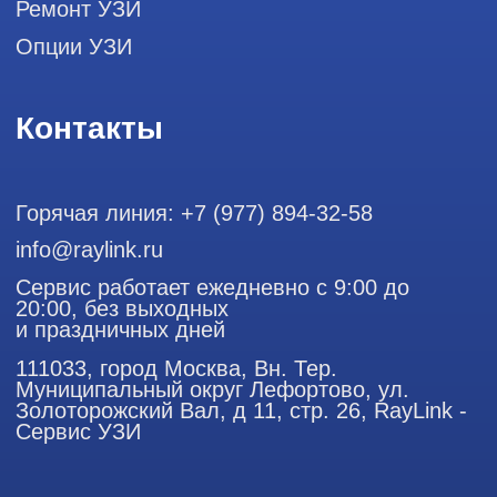
Профессиональный сервис ремонта
аппаратов ультразвуковой
диагностики, запасных частей и
датчиков
Политика конфиденциальности
ООО "РЭЙЛИНК" ИНН 9701168181 ОГРН 1207700492581,
111033, город Москва, Вн. Тер. Муниципальный округ
Лефортово, ул. Золоторожский Вал, д 11, стр. 26
Использование материалов данного сайта разрешено
только с согласия владельца. Владелец оставляет за собой
право воспользоваться статьей 146 УК РФ при нарушении
авторских и смежных прав. Вся информация,
представленная на сайте, ни при каких условиях не
является публичной офертой, определяемой положениями
Статьи 437 (2) Гражданского кодекса РФ.
Продолжая работу с сайтом, вы даете согласие на
использование сайтом cookies и обработку персональных
данных в целях функционирования сайта, проведения
ретаргетинга, статистических исследований, улучшения
сервиса и предоставления релевантной рекламной