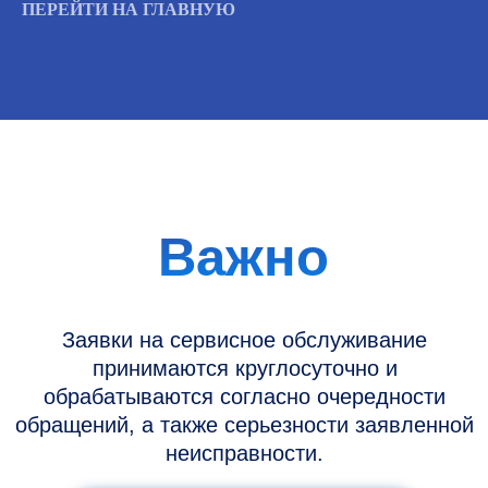
обрабатываются согласно очередности
ПЕРЕЙТИ НА ГЛАВНУЮ
обращений, а также серьезности заявленной
неисправности.
Вызвать инженера
Информация
Новости и статьи
Наши проекты
Датчики УЗИ
Запасные части
Ремонт датчиков
Ремонт УЗИ
Опции УЗИ