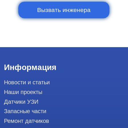
Контакты
Горячая линия: +7 (977) 894-32-58
info@raylink.ru
Сервис работает ежедневно с 9:00 до
20:00, без выходных
и праздничных дней
111033, город Москва, Вн. Тер.
Муниципальный округ Лефортово, ул.
Золоторожский Вал, д 11, стр. 26, RayLink -
Сервис УЗИ
Мы в социальных сетях
Разработка сайта