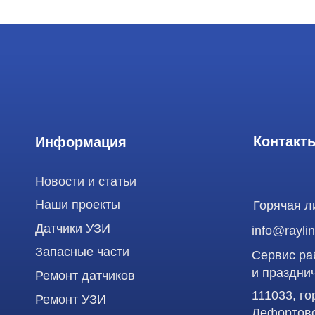
Контакты
Информация
Новости и статьи
Наши проекты
Горячая линия: +
Датчики УЗИ
info@raylink.ru
Запасные части
Сервис работает
и праздничных д
Ремонт датчиков
111033, город М
Ремонт УЗИ
Лефортово, ул. З
Опции УЗИ
Сервис УЗИ
Использование материалов данного сайта разрешено только с согласия владельца. Вл
статьей 146 УК РФ при нарушении авторских и смежных прав. Вся информация, предста
является публичной офертой, определяемой положениями Статьи 437 (2) Гражданского
Продолжая работу с сайтом, вы даете согласие на использование сайтом cookies и об
функционирования сайта, проведения ретаргетинга, статистических исследований, ул
рекламной информации на основе ваших предпочтений и интересов.