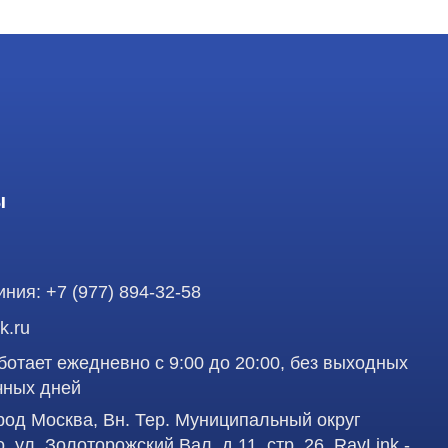
7 (977) 894-32-58
 ежедневно с 9:00 до 20:00, без выходных
ней
осква, Вн. Тер. Муниципальный округ
олоторожский Вал, д 11, стр. 26, RayLink -
аделец оставляет за собой право воспользоваться
Профе
вленная на сайте, ни при каких условиях не
 кодекса РФ.
д
работку персональных данных в целях
учшения сервиса и предоставления релевантной