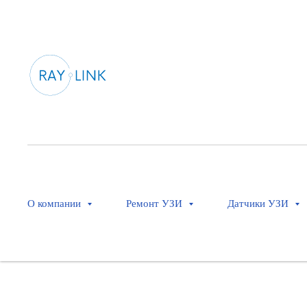
Trackball - Removable - 5393439-1
Артикул:
5393439-10
Оставить заявку
О компании
Ремонт УЗИ
Датчики УЗИ
Запасная часть для УЗИ аппарата GE линейки Logiq
Совместимость: Logiq S серии