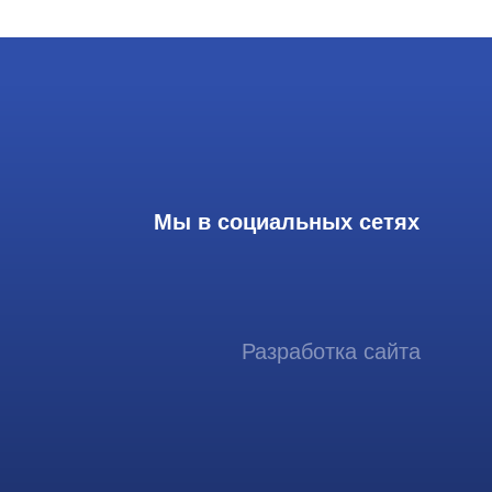
Мы в социальных сетях
Разработка сайта
ссиональный сервис ремонта
аппаратов ультразвуковой
иагностики, запасных частей и
датчиков