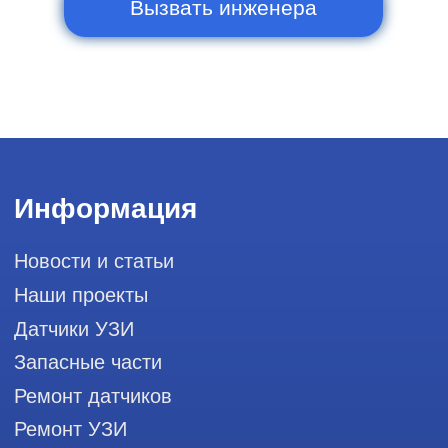
Горячая линия: +7 (977) 894-32-58
info@raylink.ru
Сервис работает ежедневно с 9:00 до
20:00, без выходных
и праздничных дней
111033, город Москва, Вн. Тер.
Муниципальный округ Лефортово, ул.
Золоторожский Вал, д 11, стр. 26, RayLink -
Сервис УЗИ
Мы в социальных сетях
Разработка сайта