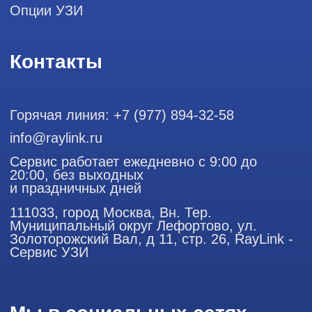
Профессиональный сервис ремонта
аппаратов ультразвуковой
диагностики, запасных частей и
датчиков
Политика конфиденциальности
ООО "РЭЙЛИНК" ИНН 9701168181 ОГРН 1207700492581,
111033, город Москва, Вн. Тер. Муниципальный округ
Лефортово, ул. Золоторожский Вал, д 11, стр. 26
Использование материалов данного сайта разрешено
только с согласия владельца. Владелец оставляет за собой
право воспользоваться статьей 146 УК РФ при нарушении
авторских и смежных прав. Вся информация,
представленная на сайте, ни при каких условиях не
является публичной офертой, определяемой положениями
Статьи 437 (2) Гражданского кодекса РФ.
Продолжая работу с сайтом, вы даете согласие на
использование сайтом cookies и обработку персональных
данных в целях функционирования сайта, проведения
ретаргетинга, статистических исследований, улучшения
сервиса и предоставления релевантной рекламной
информации на основе ваших предпочтений и интересов.