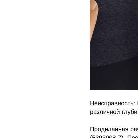
Неисправность:
различной глуби
Проделанная ра
(5393908-7). Пр