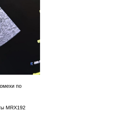
помехи по
аты MRX192