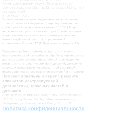
Муниципальный округ Лефортово, ул.
Золоторожский Вал, д 11, стр. 26, RayLink -
Сервис УЗИ
info@raylink.ru
Использование материалов данного сайта разрешено
только с согласия владельца. Владелец оставляет за
собой право воспользоваться статьей 146 УК РФ при
нарушении авторских и смежных прав. Вся информация,
представленная на сайте, ни при каких условиях не
является публичной офертой, определяемой
положениями Статьи 437 (2) Гражданского кодекса РФ.
Продолжая работу с сайтом, вы даете согласие на
использование сайтом cookies и обработку персональных
данных в целях функционирования сайта, проведения
ретаргетинга, статистических исследований, улучшения
сервиса и предоставления релевантной рекламной
информации на основе ваших предпочтений и интересов.
Профессиональный сервис ремонта
аппаратов ультразвуковой
диагностики, запасных частей и
датчиков
ООО "РЭЙЛИНК" ИНН 9701168181 ОГРН 1207700492581,
111033, город Москва, Вн. Тер. Муниципальный округ
Лефортово, ул. Золоторожский Вал, д 11, стр. 26
Политика конфиденциальности
Разработка сайта