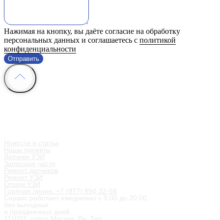
Нажимая на кнопку, вы даёте согласие на обработку
персональных данных и соглашаетесь с
политикой
конфиденциальности
Отправить
Информация
Контакты
Мы в социальных сетях
Новости и статьи
Наши проекты
Датчики УЗИ
Запасные части
Ремонт датчиков
Ремонт УЗИ
Опции УЗИ
Горячая линия: +7 (977) 894-32-58
Сервис работает ежедневно с 9:00 до 20:00,
без выходных
и праздничных дней
111033, город Москва, Вн. Тер.