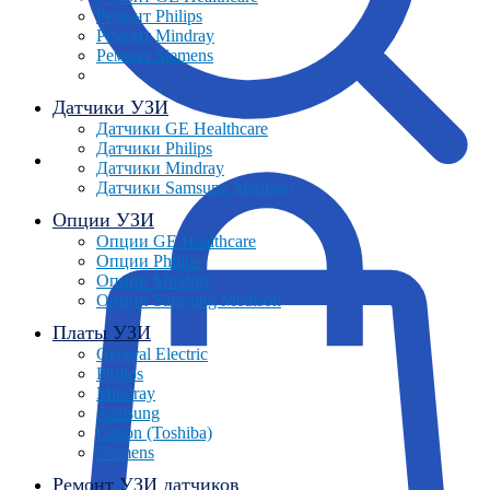
Ремонт Philips
Ремонт Mindray
Ремонт Siemens
Датчики УЗИ
Датчики GE Healthcare
Датчики Philips
Датчики Mindray
Датчики Samsung Medison
Опции УЗИ
Опции GE Healthcare
Опции Philips
Опции Mindray
Опции Samsung Medison
Платы УЗИ
General Electric
Philips
Mindray
Samsung
Canon (Toshiba)
Siemens
Ремонт УЗИ датчиков