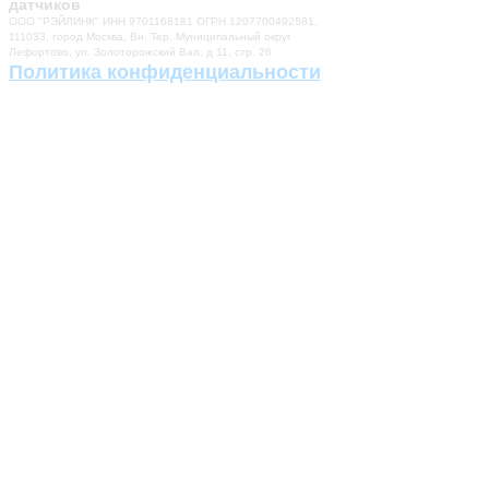
датчиков
ООО "РЭЙЛИНК" ИНН 9701168181 ОГРН 1207700492581,
111033, город Москва, Вн. Тер. Муниципальный округ
Лефортово, ул. Золоторожский Вал, д 11, стр. 26
Политика конфиденциальности
Разработка сайта