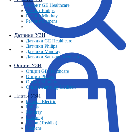
Ремонт GE Healthcare
Ремонт Philips
Ремонт Mindray
Ремонт Siemens
Датчики УЗИ
Датчики GE Healthcare
Датчики Philips
Датчики Mindray
Датчики Samsung Medison
Опции УЗИ
Опции GE Healthcare
Опции Philips
Опции Mindray
Опции Samsung Medison
Платы УЗИ
General Electric
Philips
Mindray
Samsung
Canon (Toshiba)
Siemens