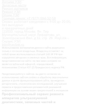
Датчики УЗИ
Запасные части
Ремонт датчиков
Ремонт УЗИ
Опции УЗИ
Горячая линия: +7 (977) 894-32-58
Сервис работает ежедневно с 9:00 до 20:00,
без выходных
и праздничных дней
111033, город Москва, Вн. Тер.
Муниципальный округ Лефортово, ул.
Золоторожский Вал, д 11, стр. 26, RayLink -
Сервис УЗИ
info@raylink.ru
Использование материалов данного сайта разрешено
только с согласия владельца. Владелец оставляет за
собой право воспользоваться статьей 146 УК РФ при
нарушении авторских и смежных прав. Вся информация,
представленная на сайте, ни при каких условиях не
является публичной офертой, определяемой
положениями Статьи 437 (2) Гражданского кодекса РФ.
Продолжая работу с сайтом, вы даете согласие на
использование сайтом cookies и обработку персональных
данных в целях функционирования сайта, проведения
ретаргетинга, статистических исследований, улучшения
сервиса и предоставления релевантной рекламной
информации на основе ваших предпочтений и интересов.
Профессиональный сервис ремонта
аппаратов ультразвуковой
диагностики, запасных частей и