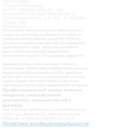
без выходных
и праздничных дней
111033, город Москва, Вн. Тер.
Муниципальный округ Лефортово, ул.
Золоторожский Вал, д 11, стр. 26, RayLink -
Сервис УЗИ
info@raylink.ru
Использование материалов данного сайта разрешено
только с согласия владельца. Владелец оставляет за
собой право воспользоваться статьей 146 УК РФ при
нарушении авторских и смежных прав. Вся информация,
представленная на сайте, ни при каких условиях не
является публичной офертой, определяемой
положениями Статьи 437 (2) Гражданского кодекса РФ.
Продолжая работу с сайтом, вы даете согласие на
использование сайтом cookies и обработку персональных
данных в целях функционирования сайта, проведения
ретаргетинга, статистических исследований, улучшения
сервиса и предоставления релевантной рекламной
информации на основе ваших предпочтений и интересов.
Профессиональный сервис ремонта
аппаратов ультразвуковой
диагностики, запасных частей и
датчиков
ООО "РЭЙЛИНК" ИНН 9701168181 ОГРН 1207700492581,
111033, город Москва, Вн. Тер. Муниципальный округ
Лефортово, ул. Золоторожский Вал, д 11, стр. 26
Политика конфиденциальности
Разработка сайта