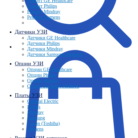
Ремонт GE Healthcare
Ремонт Philips
Ремонт Mindray
Ремонт Siemens
Датчики УЗИ
Датчики GE Healthcare
Датчики Philips
Датчики Mindray
Датчики Samsung Medison
Опции УЗИ
Опции GE Healthcare
Опции Philips
Опции Mindray
Опции Samsung Medison
Платы УЗИ
General Electric
Philips
Mindray
Samsung
Canon (Toshiba)
Siemens