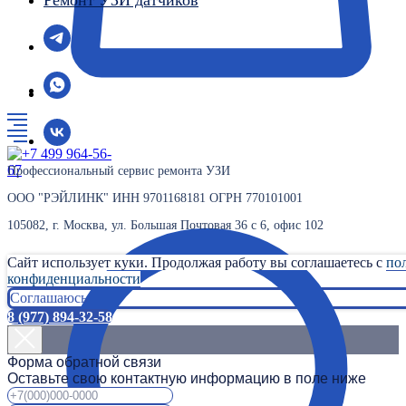
Ремонт УЗИ датчиков
Профессиональный сервис ремонта УЗИ
ООО "РЭЙЛИНК" ИНН 9701168181 ОГРН 770101001
105082, г. Москва, ул. Большая Почтовая 36 с 6, офис 102
Сайт использует куки. Продолжая работу вы соглашаетесь с
по
конфиденциальности
Соглашаюсь
8 (977) 894-32-58
Форма обратной связи
Оставьте свою контактную информацию в поле ниже