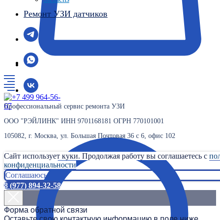
Ремонт УЗИ датчиков
Профессиональный сервис ремонта УЗИ
ООО "РЭЙЛИНК" ИНН 9701168181 ОГРН 770101001
105082, г. Москва, ул. Большая Почтовая 36 с 6, офис 102
Сайт использует куки. Продолжая работу вы соглашаетесь с
по
конфиденциальности
Соглашаюсь
8 (977) 894-32-58
Форма обратной связи
Оставьте свою контактную информацию в поле ниже