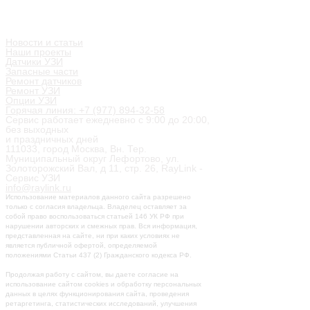
Информация
Контакты
Мы в социальных сетях
Новости и статьи
Наши проекты
Датчики УЗИ
Запасные части
Ремонт датчиков
Ремонт УЗИ
Опции УЗИ
Горячая линия: +7 (977) 894-32-58
Сервис работает ежедневно с 9:00 до 20:00,
без выходных
и праздничных дней
111033, город Москва, Вн. Тер.
Муниципальный округ Лефортово, ул.
Золоторожский Вал, д 11, стр. 26, RayLink -
Сервис УЗИ
info@raylink.ru
Использование материалов данного сайта разрешено
только с согласия владельца. Владелец оставляет за
собой право воспользоваться статьей 146 УК РФ при
нарушении авторских и смежных прав. Вся информация,
представленная на сайте, ни при каких условиях не
является публичной офертой, определяемой
положениями Статьи 437 (2) Гражданского кодекса РФ.
Продолжая работу с сайтом, вы даете согласие на
использование сайтом cookies и обработку персональных
данных в целях функционирования сайта, проведения
ретаргетинга, статистических исследований, улучшения