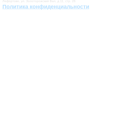
Лефортово, ул. Золоторожский Вал, д 11, стр. 26
Политика конфиденциальности
Разработка сайта