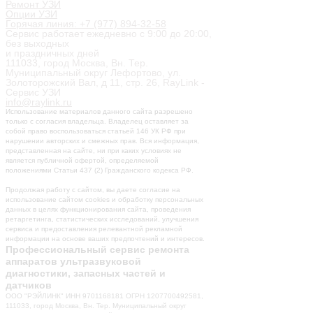
Ремонт УЗИ
Опции УЗИ
Горячая линия: +7 (977) 894-32-58
Сервис работает ежедневно с 9:00 до 20:00,
без выходных
и праздничных дней
111033, город Москва, Вн. Тер.
Муниципальный округ Лефортово, ул.
Золоторожский Вал, д 11, стр. 26, RayLink -
Сервис УЗИ
info@raylink.ru
Использование материалов данного сайта разрешено
только с согласия владельца. Владелец оставляет за
собой право воспользоваться статьей 146 УК РФ при
нарушении авторских и смежных прав. Вся информация,
представленная на сайте, ни при каких условиях не
является публичной офертой, определяемой
положениями Статьи 437 (2) Гражданского кодекса РФ.
Продолжая работу с сайтом, вы даете согласие на
использование сайтом cookies и обработку персональных
данных в целях функционирования сайта, проведения
ретаргетинга, статистических исследований, улучшения
сервиса и предоставления релевантной рекламной
информации на основе ваших предпочтений и интересов.
Профессиональный сервис ремонта
аппаратов ультразвуковой
диагностики, запасных частей и
датчиков
ООО "РЭЙЛИНК" ИНН 9701168181 ОГРН 1207700492581,
111033, город Москва, Вн. Тер. Муниципальный округ