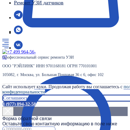
Ремонт УЗИ датчиков
Профессиональный сервис ремонта УЗИ
ООО "РЭЙЛИНК" ИНН 9701168181 ОГРН 770101001
105082, г. Москва, ул. Большая Почтовая 36 с 6, офис 102
Сайт использует куки. Продолжая работу вы соглашаетесь с
по
конфиденциальности
Соглашаюсь
8 (977) 894-32-58
Форма обратной связи
Оставьте свою контактную информацию в поле ниже