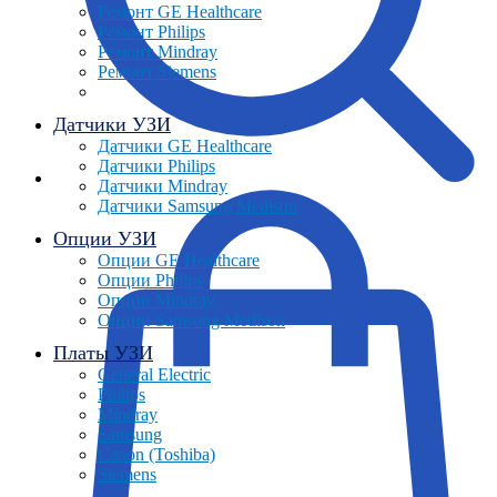
Ремонт GE Healthcare
Ремонт Philips
Ремонт Mindray
Ремонт Siemens
Датчики УЗИ
Датчики GE Healthcare
Датчики Philips
Датчики Mindray
Датчики Samsung Medison
Опции УЗИ
Опции GE Healthcare
Опции Philips
Опции Mindray
Опции Samsung Medison
Платы УЗИ
General Electric
Philips
Mindray
Samsung
Canon (Toshiba)
Siemens