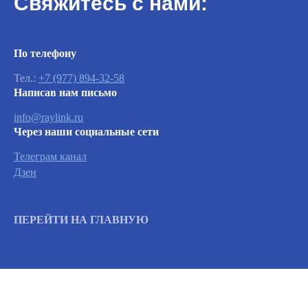
Свяжитесь с нами:
По телефону
Важно
Тел.:
+7 (977) 894-32-58
Написав нам письмо
Заявки на сервисное обслуживание
info@raylink.ru
принимаются круглосуточно и
Через наши социальные сети
обрабатываются согласно очередности
обращений, а также серьезности заявленной
Телеграм канал
неисправности.
Дзен
Вызвать инженера
ПЕРЕЙТИ НА ГЛАВНУЮ
Информация