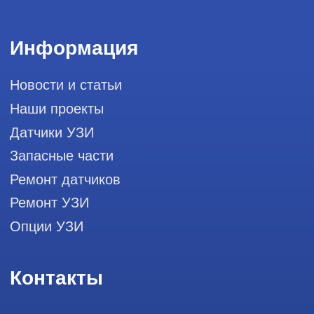
Мы в социальных сетях
Разработка сайта
Профессиональный сервис ремонта
аппаратов ультразвуковой
диагностики, запасных частей и
датчиков
Политика конфиденциальности
ООО "РЭЙЛИНК" ИНН 9701168181 ОГРН 1207700492581,
111033, город Москва, Вн. Тер. Муниципальный округ
Лефортово, ул. Золоторожский Вал, д 11, стр. 26