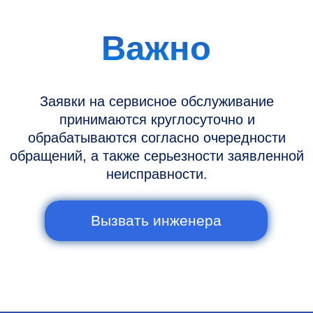
Новости и статьи
Наши проекты
Датчики УЗИ
Запасные части
Ремонт датчиков
Ремонт УЗИ
Опции УЗИ
Контакты
Горячая линия: +7 (977) 894-32-58
info@raylink.ru
Сервис работает ежедневно с 9:00 до
20:00, без выходных
и праздничных дней
111033, город Москва, Вн. Тер.
Муниципальный округ Лефортово, ул.
Золоторожский Вал, д 11, стр. 26, RayLink -
Сервис УЗИ