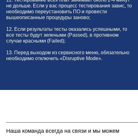
не дольше. Если у вас процесс тестирования завис, то
Горячая линия: +7 (977) 894-32-58
необходимо переустановить ПО и провести
info@raylink.ru
вышеописанные процедуры заново;
Сервис работает ежедневно с 9:00 до
20:00, без выходных
12. Если результаты тесты оказались успешными, то
и праздничных дней
все тесты будут зелеными (Passed), в противном
111033, город Москва, Вн. Тер.
случае красными (Failed);
Муниципальный округ Лефортово, ул.
Золоторожский Вал, д 11, стр. 26, RayLink -
13. Перед выходом из сервисного меню, обязательно
Сервис УЗИ
необходимо отключить «Disruptive Mode».
Мы в социальных сетях
Разработка сайта
Наша команда всегда на связи и мы можем
Профессиональный сервис ремонта