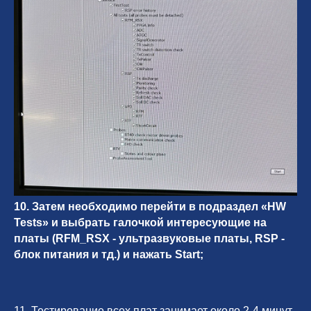
Вызвать инженера
Информация
Новости и статьи
Наши проекты
Датчики УЗИ
10. Затем необходимо перейти в подраздел «HW
Запасные части
Tests» и выбрать галочкой интересующие на
Ремонт датчиков
платы (RFM_RSX - ультразвуковые платы, RSP -
Ремонт УЗИ
блок питания и тд.) и нажать Start;
Опции УЗИ
Контакты
11. Тестирование всех плат занимает около 2-4 минут